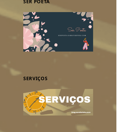
SER POETA
SERVIÇOS