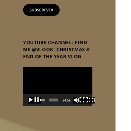
email
SUBSCREVER
YOUTUBE CHANNEL: FIND
ME @VLOOK: CHRISTMAS &
END OF THE YEAR VLOG
Reprodutor
de
vídeo
00:00
24:59