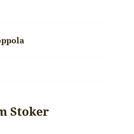
oppola
m Stoker