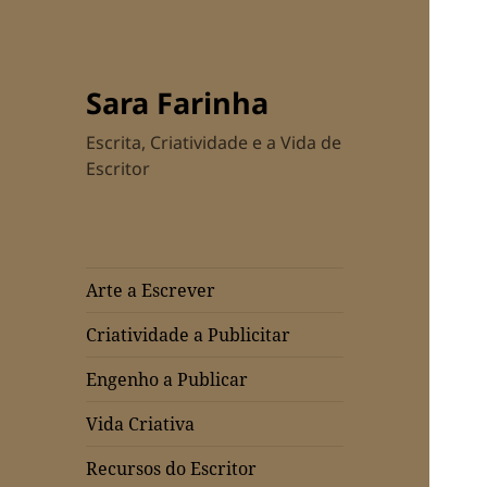
Sara Farinha
Escrita, Criatividade e a Vida de
Escritor
Arte a Escrever
Criatividade a Publicitar
Engenho a Publicar
Vida Criativa
Recursos do Escritor