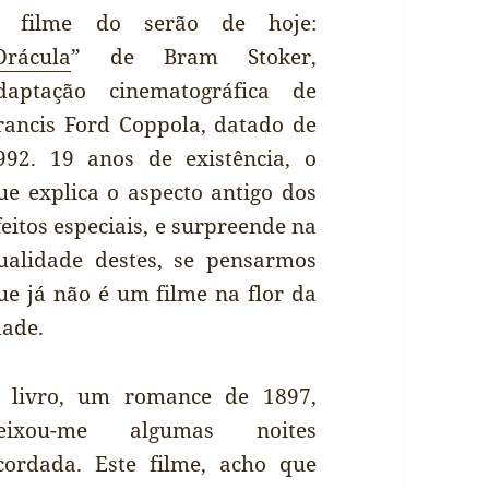
 filme do serão de hoje:
Drácula
” de Bram Stoker,
daptação cinematográfica de
rancis Ford Coppola, datado de
992. 19 anos de existência, o
ue explica o aspecto antigo dos
feitos especiais, e surpreende na
ualidade destes, se pensarmos
ue já não é um filme na flor da
dade.
 livro, um romance de 1897,
eixou-me algumas noites
cordada. Este filme, acho que