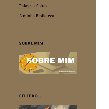
Palavras Soltas
A minha Biblioteca
SOBRE MIM
CELEBRO…