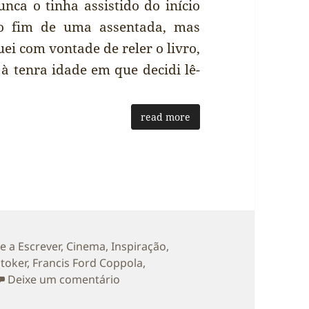
unca o tinha assistido do início
o fim de uma assentada, mas
quei com vontade de reler o livro,
à tenra idade em que decidi lê-
read more
tegorias
e a Escrever
,
Cinema
,
Inspiração
,
toker
,
Francis Ford Coppola
,
sobre “Drácula” de Bram Stoker
Deixe um comentário