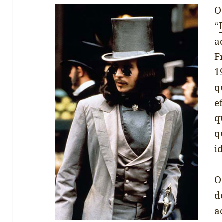
O
“
a
F
1
q
e
q
q
i
O
d
a