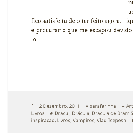
n
a
fico satisfeita de o ter feito agora. Fi
e procurar o que me escapou devido 
lo.
Publicado
Autor
Ca
12 Dezembro, 2011
sarafarinha
Art
a
Etiquetas
Livros
Dracul
,
Drácula
,
Dracula de Bram S
inspiração
,
Livros
,
Vampiros
,
Vlad Tsepesh