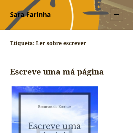
Sara Farinha
MENU
E
WIDGETS
Etiqueta:
Ler sobre escrever
Escreve uma má página