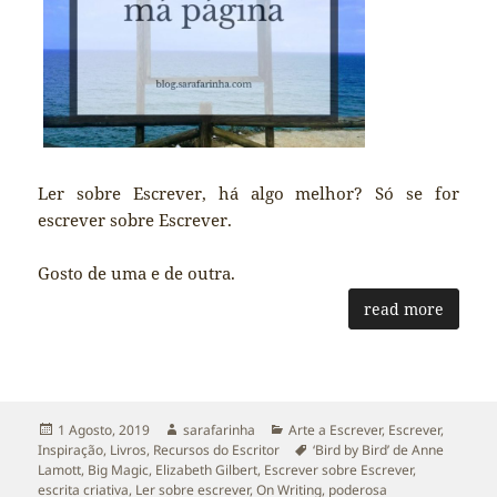
Ler sobre Escrever, há algo melhor? Só se for
escrever sobre Escrever.
Gosto de uma e de outra.
read more
Publicado
Autor
Categorias
1 Agosto, 2019
sarafarinha
Arte a Escrever
,
Escrever
,
a
Etiquetas
Inspiração
,
Livros
,
Recursos do Escritor
‘Bird by Bird’ de Anne
Lamott
,
Big Magic
,
Elizabeth Gilbert
,
Escrever sobre Escrever
,
escrita criativa
,
Ler sobre escrever
,
On Writing
,
poderosa