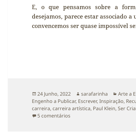
E, o que pensamos sobre a form
desejamos, parece estar associado a 
convencemos ser quase impossível se
Publicado
Autor
Categor
24 Junho, 2022
sarafarinha
Arte a 
a
Engenho a Publicar
,
Escrever
,
Inspiração
,
Recu
carreira
,
carreira artística
,
Paul Klein
,
Ser Cria
em Ter Sucesso nas Artes co
5 comentários