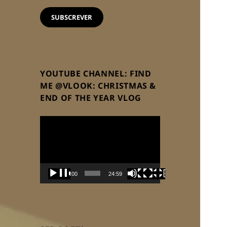
email
SUBSCREVER
YOUTUBE CHANNEL: FIND
ME @VLOOK: CHRISTMAS &
END OF THE YEAR VLOG
Reprodutor
de
vídeo
00:00
24:59