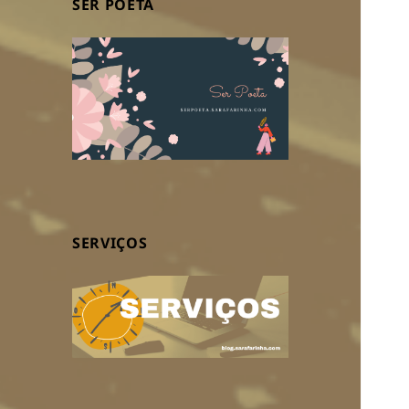
SER POETA
SERVIÇOS