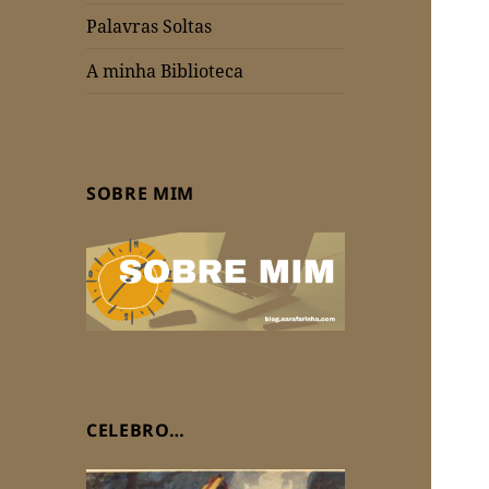
Palavras Soltas
A minha Biblioteca
SOBRE MIM
CELEBRO…