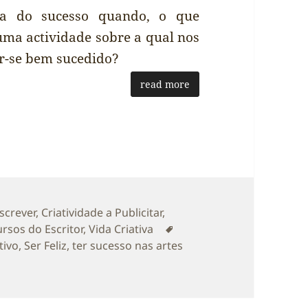
a do sucesso quando, o que
uma actividade sobre a qual nos
r-se bem sucedido?
read more
ias
Escrever
,
Criatividade a Publicitar
,
Etiquetas
rsos do Escritor
,
Vida Criativa
tivo
,
Ser Feliz
,
ter sucesso nas artes
m uma ajuda de Paul Klein