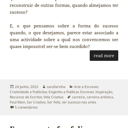
reconstruir de outras formas, quando almejamos ter
sucesso?
E, o que pensamos sobre a forma do sucesso
quando, o que desejamos, parece estar associado a
uma actividade sobre a qual nos convencemos ser
quase impossível ser-se bem sucedido?
read more
Publicado
Autor
Categorias
24 Junho, 2022
sarafarinha
Arte a Escrever
,
a
Criatividade a Publicitar
,
Engenho a Publicar
,
Escrever
,
Inspiração
,
Etiquetas
Recursos do Escritor
,
Vida Criativa
carreira
,
carreira artística
,
Paul Klein
,
Ser Criativo
,
Ser Feliz
,
ter sucesso nas artes
em Ter Sucesso nas Artes com uma ajuda de Paul Klein
5 comentários