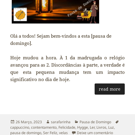
Olá a todos! Sejam bem-vindos a esta [pausa de
domingo].
Hoje mudou a hora. À 1 da madrugada o relógio
avançou para as 2. Discordâncias à parte, a verdade é
que esta pequena mudança tem um impacto
significativo no dia de hoje.
read more
Publicado
Autor
Categorias
Etiqueta
26 Março, 2023
sarafarinha
Pausa de Domingo
a
cappuccino
,
contentamento
,
Felicidade
,
Hygge
,
Ler
,
Livros
,
Luz
,
sobre Muda a
pausa de domingo
,
Ser Feliz
,
velas
Deixe um comentário