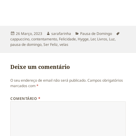
Publicado
Autor
Categorias
Etiqueta
26 Março, 2023
sarafarinha
Pausa de Domingo
a
cappuccino
,
contentamento
,
Felicidade
,
Hygge
,
Ler
,
Livros
,
Luz
,
pausa de domingo
,
Ser Feliz
,
velas
Deixe um comentário
O seu endereço de email não será publicado.
Campos obrigatórios
marcados com
*
COMENTÁRIO
*