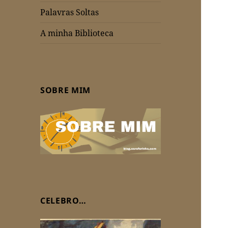
Palavras Soltas
A minha Biblioteca
SOBRE MIM
CELEBRO…