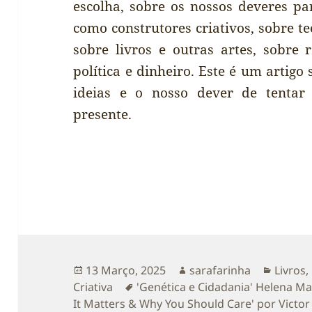
escolha, sobre os nossos deveres p
como construtores criativos, sobre te
sobre livros e outras artes, sobre
política e dinheiro. Este é um artig
ideias e o nosso dever de tentar 
presente.
Publicado
Autor
Catego
13 Março, 2025
sarafarinha
Livros
,
a
Etiquetas
Criativa
'Genética e Cidadania' Helena M
It Matters & Why You Should Care' por Victor