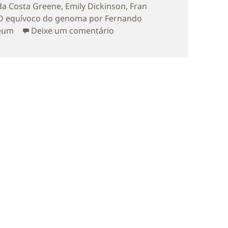
 da Costa Greene
,
Emily Dickinson
,
Fran
O equívoco do genoma por Fernando
sobre Livros, Raça, Genoma H
seum
Deixe um comentário