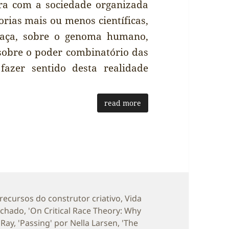
ara com a sociedade organizada
orias mais ou menos científicas,
 raça, sobre o genoma humano,
o sobre o poder combinatório das
fazer sentido desta realidade
read more
rias
recursos do construtor criativo
,
Vida
achado
,
'On Critical Race Theory: Why
 Ray
,
'Passing' por Nella Larsen
,
'The