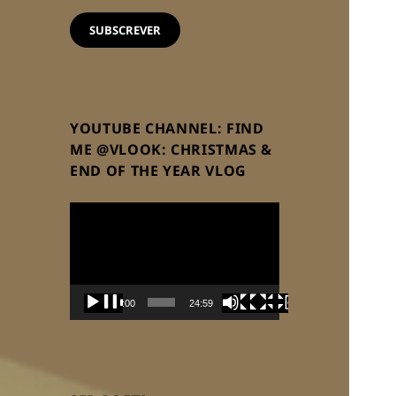
email
SUBSCREVER
YOUTUBE CHANNEL: FIND
ME @VLOOK: CHRISTMAS &
END OF THE YEAR VLOG
Reprodutor
de
vídeo
00:00
24:59