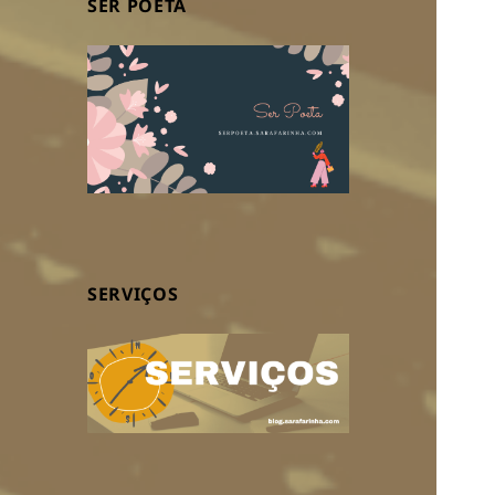
SER POETA
SERVIÇOS