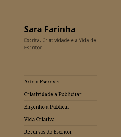
Sara Farinha
Escrita, Criatividade e a Vida de
Escritor
Arte a Escrever
Criatividade a Publicitar
Engenho a Publicar
Vida Criativa
Recursos do Escritor