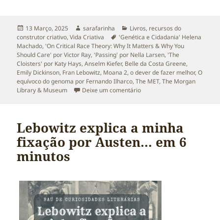
Publicado
Autor
Categorias
13 Março, 2025
sarafarinha
Livros
,
recursos do
a
Etiquetas
construtor criativo
,
Vida Criativa
'Genética e Cidadania' Helena
Machado
,
'On Critical Race Theory: Why It Matters & Why You
Should Care' por Victor Ray
,
'Passing' por Nella Larsen
,
'The
Cloisters' por Katy Hays
,
Anselm Kiefer
,
Belle da Costa Greene
,
Emily Dickinson
,
Fran Lebowitz
,
Moana 2
,
o dever de fazer melhor
,
O
equívoco do genoma por Fernando Ilharco
,
The MET
,
The Morgan
sobre Livros, Raça, Genoma 
Library & Museum
Deixe um comentário
Lebowitz explica a minha
fixação por Austen… em 6
minutos