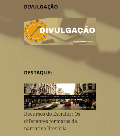
DIVULGAÇÃO
DESTAQUE:
Recursos do Escritor: Os
diferentes formatos da
narrativa literária