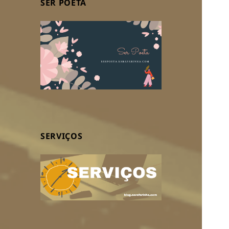
SER POETA
SERVIÇOS