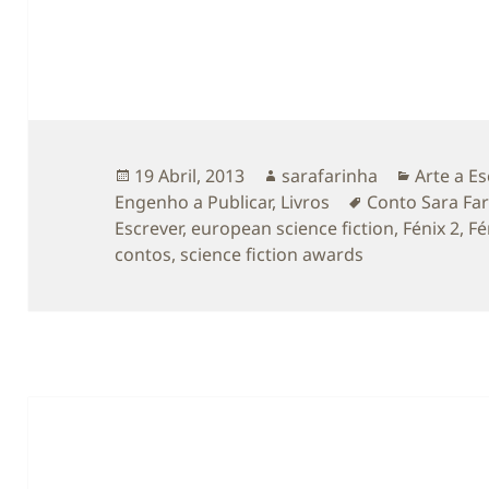
Publicado
Autor
Categori
19 Abril, 2013
sarafarinha
Arte a Es
a
Etiquetas
Engenho a Publicar
,
Livros
Conto Sara Fa
Escrever
,
european science fiction
,
Fénix 2
,
Fé
contos
,
science fiction awards