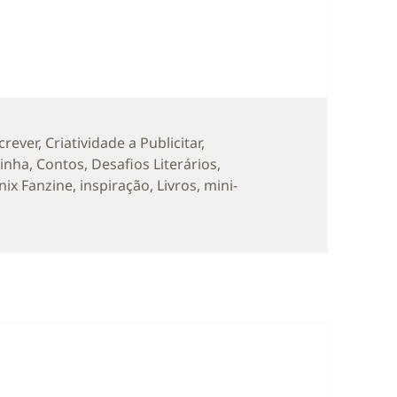
as
crever
,
Criatividade a Publicitar
,
rinha
,
Contos
,
Desafios Literários
,
nix Fanzine
,
inspiração
,
Livros
,
mini-