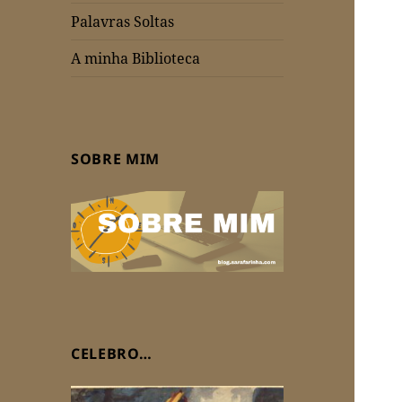
Palavras Soltas
A minha Biblioteca
SOBRE MIM
CELEBRO…