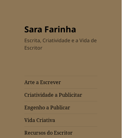
Sara Farinha
Escrita, Criatividade e a Vida de
Escritor
Arte a Escrever
Criatividade a Publicitar
Engenho a Publicar
Vida Criativa
Recursos do Escritor