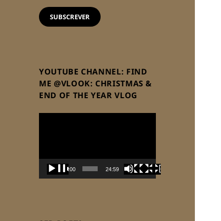
email
SUBSCREVER
YOUTUBE CHANNEL: FIND
ME @VLOOK: CHRISTMAS &
END OF THE YEAR VLOG
Reprodutor
de
vídeo
00:00
24:59