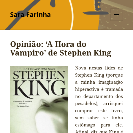
Sara Farinha
MENU
E
WIDGETS
Opinião: ‘A Hora do
Vampiro’ de Stephen King
Nova nestas lides de
Stephen King (porque
a minha imaginação
hiperactiva é tramada
no departamento dos
pesadelos), arrisquei
comprar este livro,
sem saber se tinha
estômago para ele.
Afinal, diz que King é