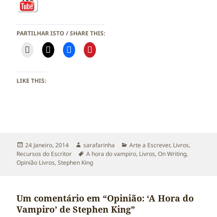
PARTILHAR ISTO / SHARE THIS:
LIKE THIS:
Publicado
Autor
Categorias
24 Janeiro, 2014
sarafarinha
Arte a Escrever
,
Livros
,
a
Etiquetas
Recursos do Escritor
A hora do vampiro
,
Livros
,
On Writing
,
Opinião Livros
,
Stephen King
Um comentário em “Opinião: ‘A Hora do
Vampiro’ de Stephen King”