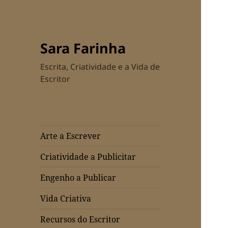
Sara Farinha
Escrita, Criatividade e a Vida de
Escritor
Arte a Escrever
Criatividade a Publicitar
Engenho a Publicar
Vida Criativa
Recursos do Escritor