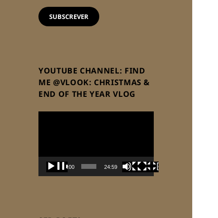
email
SUBSCREVER
YOUTUBE CHANNEL: FIND
ME @VLOOK: CHRISTMAS &
END OF THE YEAR VLOG
Reprodutor
de
vídeo
00:00
24:59