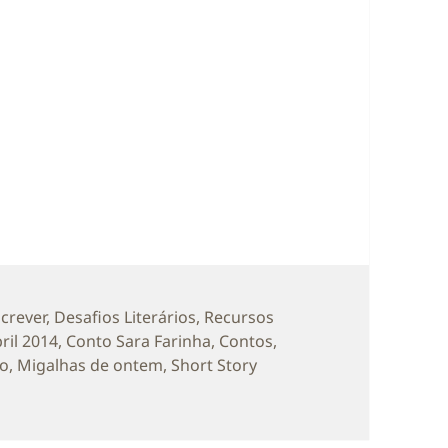
as
screver
,
Desafios Literários
,
Recursos
ril 2014
,
Conto Sara Farinha
,
Contos
,
ão
,
Migalhas de ontem
,
Short Story