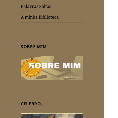
Palavras Soltas
A minha Biblioteca
SOBRE MIM
CELEBRO…