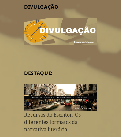
DIVULGAÇÃO
DESTAQUE:
Recursos do Escritor: Os
diferentes formatos da
narrativa literária