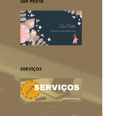
SER POETA
SERVIÇOS