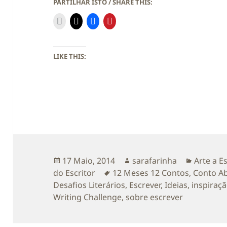
PARTILHAR ISTO / SHARE THIS:
LIKE THIS:
Publicado
Autor
Categori
17 Maio, 2014
sarafarinha
Arte a E
a
Etiquetas
do Escritor
12 Meses 12 Contos
,
Conto Ab
Desafios Literários
,
Escrever
,
Ideias
,
inspiraç
Writing Challenge
,
sobre escrever