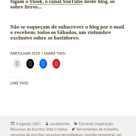
Sigam o
Vlook, o canal YouTube
deste blog, só
sobre livros…
Não se esqueçam de subscrever o blog por e-mail
e recebem, todos os Sábados, um vislumbre
exclusivo sobre os bastidores.
PARTILHAR ISTO / SHARE THIS:
LIKE THIS:
Publicado
Autor
Categorias
3 Agosto, 2021
sarafarinha
Escrever
,
Inspiração
,
a
Etiquetas
Recursos do Escritor
,
Vida Criativa
ferramentas de trabalho
,
recursos do escritor
,
recursos tecnológicos
,
revisão semestral
,
ser