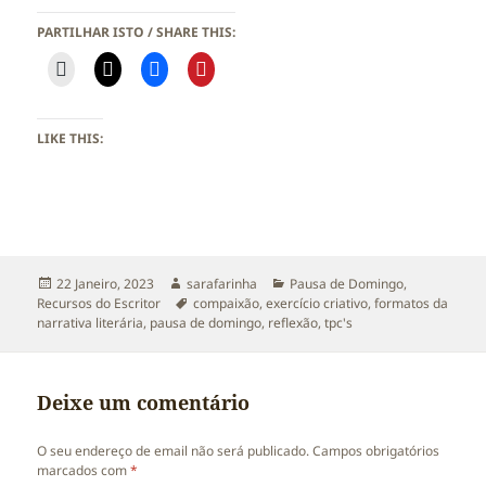
PARTILHAR ISTO / SHARE THIS:
LIKE THIS:
Publicado
Autor
Categorias
22 Janeiro, 2023
sarafarinha
Pausa de Domingo
,
a
Etiquetas
Recursos do Escritor
compaixão
,
exercício criativo
,
formatos da
narrativa literária
,
pausa de domingo
,
reflexão
,
tpc's
Deixe um comentário
O seu endereço de email não será publicado.
Campos obrigatórios
marcados com
*