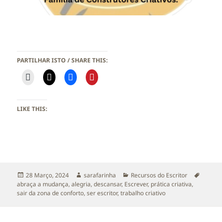
PARTILHAR ISTO / SHARE THIS:
LIKE THIS:
Publicado
Autor
Categorias
Etiquet
28 Março, 2024
sarafarinha
Recursos do Escritor
a
abraça a mudança
,
alegria
,
descansar
,
Escrever
,
prática criativa
,
sair da zona de conforto
,
ser escritor
,
trabalho criativo