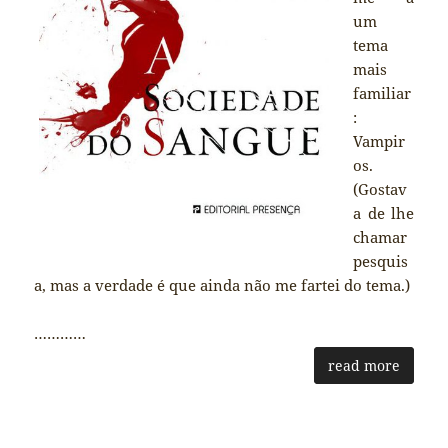
um
tema
mais
familiar
:
Vampir
os.
(Gostav
a de lhe
chamar
pesquis
a, mas a verdade é que ainda não me fartei do tema.)
…………
read more