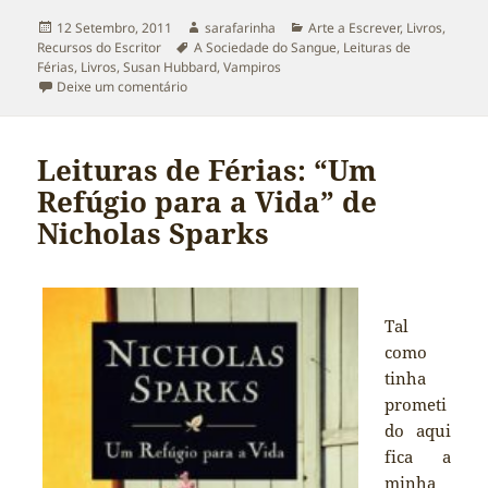
Publicado
Autor
Categorias
12 Setembro, 2011
sarafarinha
Arte a Escrever
,
Livros
,
a
Etiquetas
Recursos do Escritor
A Sociedade do Sangue
,
Leituras de
Férias
,
Livros
,
Susan Hubbard
,
Vampiros
sobre Leituras de Férias: “A Sociedade do Sangu
Deixe um comentário
Leituras de Férias: “Um
Refúgio para a Vida” de
Nicholas Sparks
Tal
como
tinha
prometi
do aqui
fica a
minha