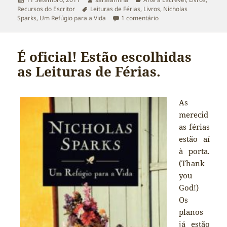
11 Setembro, 2011
sarafarinha
Arte a Escrever
,
Livros
,
a
Etiquetas
Recursos do Escritor
Leituras de Férias
,
Livros
,
Nicholas
em Leituras de Férias: 
Sparks
,
Um Refúgio para a Vida
1 comentário
É oficial! Estão escolhidas
as Leituras de Férias.
As
merecid
as férias
estão aí
à porta.
(Thank
you
God!)
Os
planos
já estão