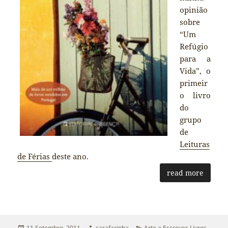
opinião
sobre
“Um
Refúgio
para a
Vida”, o
primeir
o livro
do
grupo
de
Leituras
de Férias
deste ano.
read more
Publicado
Autor
Categorias