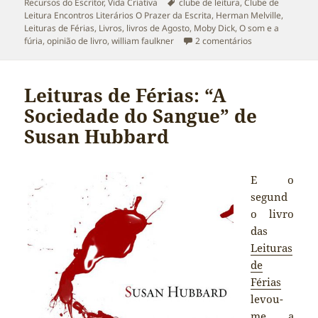
a
Etiquetas
Recursos do Escritor
,
Vida Criativa
clube de leitura
,
Clube de
Leitura Encontros Literários O Prazer da Escrita
,
Herman Melville
,
Leituras de Férias
,
Livros
,
livros de Agosto
,
Moby Dick
,
O som e a
em “O Som e a Fú
fúria
,
opinião de livro
,
william faulkner
2 comentários
Leituras de Férias: “A
Sociedade do Sangue” de
Susan Hubbard
E o
segund
o livro
das
Leituras
de
Férias
levou-
me a