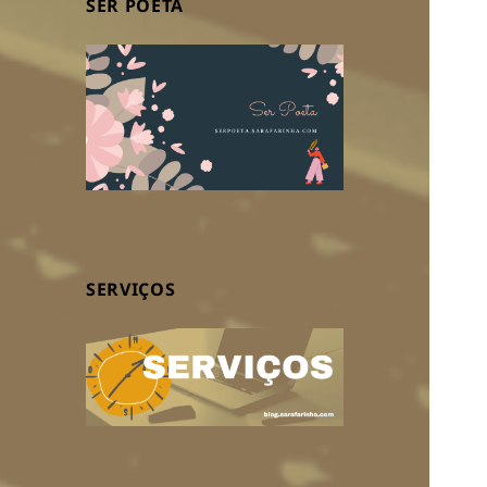
SER POETA
SERVIÇOS