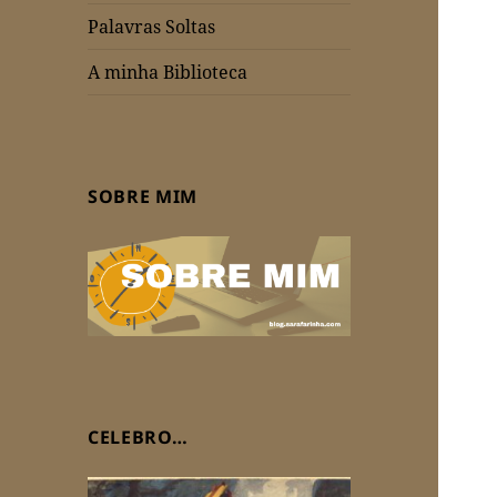
Palavras Soltas
A minha Biblioteca
SOBRE MIM
CELEBRO…