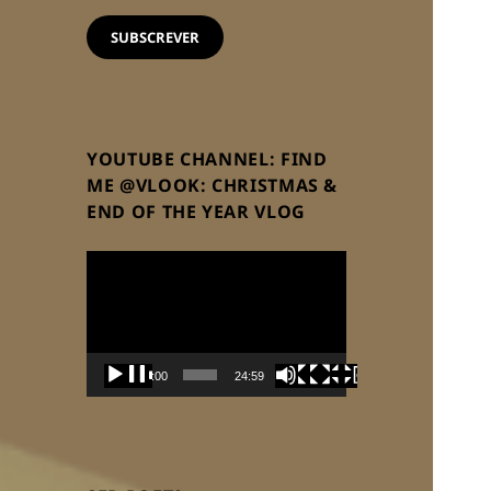
email
SUBSCREVER
YOUTUBE CHANNEL: FIND
ME @VLOOK: CHRISTMAS &
END OF THE YEAR VLOG
Reprodutor
de
vídeo
00:00
24:59