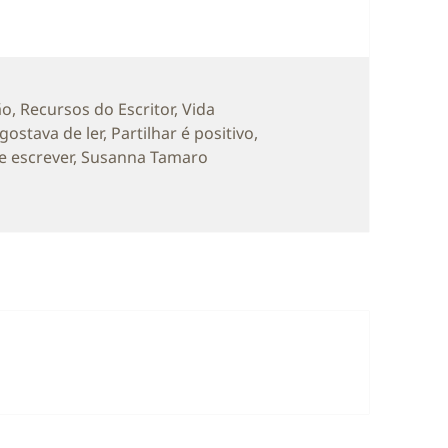
as
ão
,
Recursos do Escritor
,
Vida
ostava de ler
,
Partilhar é positivo
,
e escrever
,
Susanna Tamaro
tivo