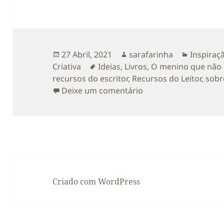
Publicado
Autor
Categori
27 Abril, 2021
sarafarinha
Inspiraç
a
Etiquetas
Criativa
Ideias
,
Livros
,
O menino que não g
recursos do escritor
,
Recursos do Leitor
,
sobr
sobre Partilhar é posi
Deixe um comentário
Criado com WordPress