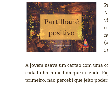
P
N
v
c
n
(
i 
A jovem usava um cartão com uma cor
cada linha, à medida que ia lendo. F
primeiro, não percebi que jeito poderi