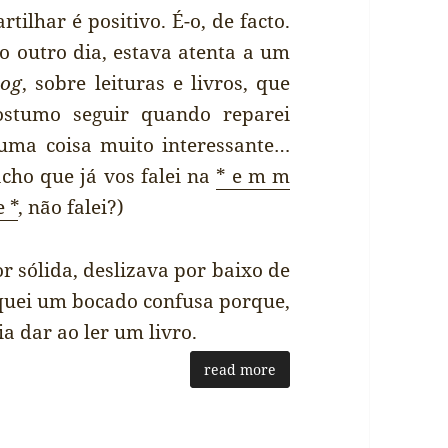
artilhar é positivo. É-o, de facto.
o outro dia, estava atenta a um
log
, sobre leituras e livros, que
ostumo seguir quando reparei
uma coisa muito interessante…
acho que já vos falei na
* e m m
e *
, não falei?)
 sólida, deslizava por baixo de
iquei um bocado confusa porque,
a dar ao ler um livro.
read more