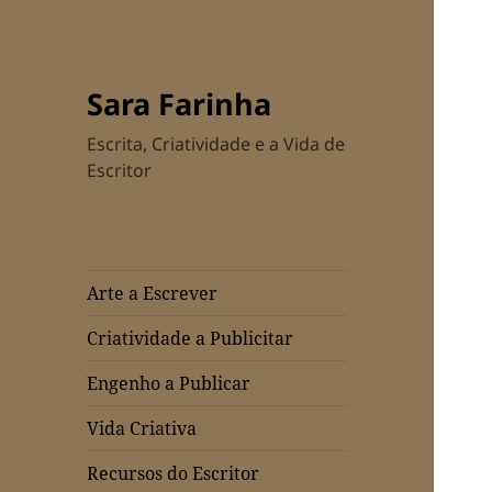
Sara Farinha
Escrita, Criatividade e a Vida de
Escritor
Arte a Escrever
Criatividade a Publicitar
Engenho a Publicar
Vida Criativa
Recursos do Escritor