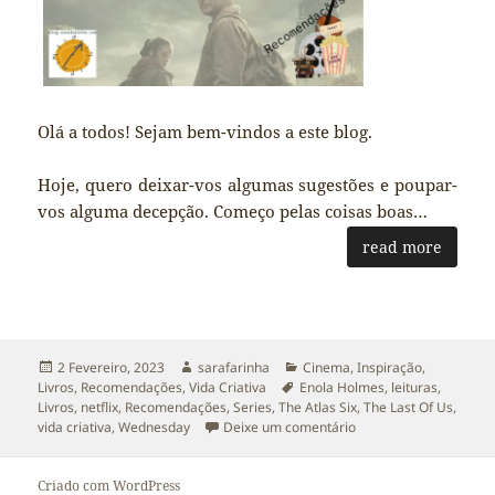
Olá a todos! Sejam bem-vindos a este blog.
Hoje, quero deixar-vos algumas sugestões e poupar-
vos alguma decepção. Começo pelas coisas boas…
read more
Publicado
Autor
Categorias
2 Fevereiro, 2023
sarafarinha
Cinema
,
Inspiração
,
a
Etiquetas
Livros
,
Recomendações
,
Vida Criativa
Enola Holmes
,
leituras
,
Livros
,
netflix
,
Recomendações
,
Series
,
The Atlas Six
,
The Last Of Us
,
sobre Recomendo e N
vida criativa
,
Wednesday
Deixe um comentário
Criado com WordPress