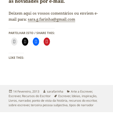
as novidades por e-mail.
Deixem aqui os vossos comentários ou enviem e-
mail para:
sara.g.farinha@gmail.com
PARTILHAR ISTO / SHARE THIS:
LIKE THIS:
Publicado
Autor
Categorias
14 Fevereiro, 2013
sarafarinha
Arte a Escrever
,
a
Etiquetas
Escrever
,
Recursos do Escritor
Escrever
,
Ideias
,
inspiração
,
Livros
,
narrador
,
ponto de vista da história
,
recursos do escritor
,
sobre escrever
,
terceira pessoa subjectiva
,
tipos de narrador