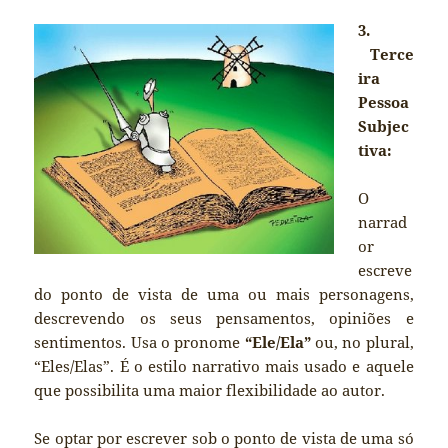
3.
Terce
ira
Pessoa
Subjec
tiva:
O
narrad
or
escreve
do ponto de vista de uma ou mais personagens,
descrevendo os seus pensamentos, opiniões e
sentimentos. Usa o pronome
“Ele/Ela”
ou, no plural,
“Eles/Elas”. É o estilo narrativo mais usado e aquele
que possibilita uma maior flexibilidade ao autor.
Se optar por escrever sob o ponto de vista de uma só