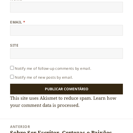
EMAIL
*
SITE
Notify me of follow-up comments by email.
Notify me of new posts by email.
This site uses Akismet to reduce spam.
Learn how
your comment data is processed.
Navegação
ANTERIOR
de
Sobre Ser Escritor, Certezas e Paixões
Artigo