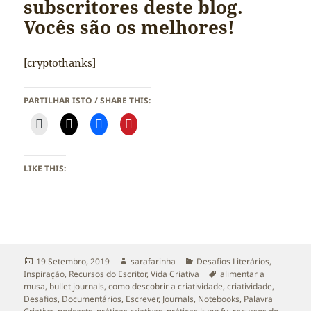
subscritores deste blog.
Vocês são os melhores!
[cryptothanks]
PARTILHAR ISTO / SHARE THIS:
LIKE THIS:
Publicado
Autor
Categorias
19 Setembro, 2019
sarafarinha
Desafios Literários
,
a
Etiquetas
Inspiração
,
Recursos do Escritor
,
Vida Criativa
alimentar a
musa
,
bullet journals
,
como descobrir a criatividade
,
criatividade
,
Desafios
,
Documentários
,
Escrever
,
Journals
,
Notebooks
,
Palavra