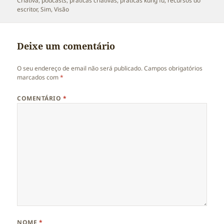
Criativa
,
podcasts
,
práticas criativas
,
práticas kung fu
,
recursos do
escritor
,
Sim
,
Visão
Deixe um comentário
O seu endereço de email não será publicado.
Campos obrigatórios
marcados com
*
COMENTÁRIO
*
NOME
*