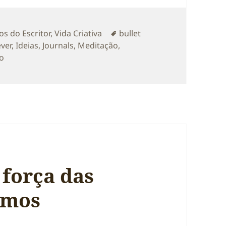
rias
Etiquetas
os do Escritor
,
Vida Criativa
bullet
ever
,
Ideias
,
Journals
,
Meditação
,
sobre Aceita. Escreve. Medita… as ideias hão-de vir.
o
 força das
emos