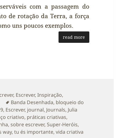
bserváveis com a passagem do
 de rotação da Terra, a força
 como uns poucos exemplos.
read more
as
crever
,
Escrever
,
Inspiração
,
Etiquetas
a
Banda Desenhada
,
bloqueio do
19
,
Escrever
,
journal
,
Journals
,
Julia
ço criativo
,
práticas criativas
,
inha
,
sobre escrever
,
Super-Heróis
,
's way
,
tu és importante
,
vida criativa