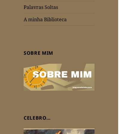
Palavras Soltas
A minha Biblioteca
SOBRE MIM
CELEBRO…