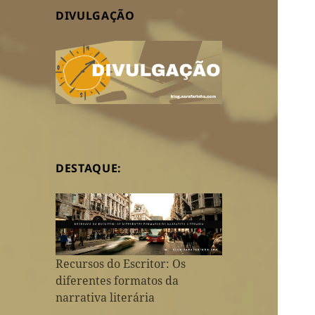
DIVULGAÇÃO
DESTAQUE:
Recursos do Escritor: Os
diferentes formatos da
narrativa literária