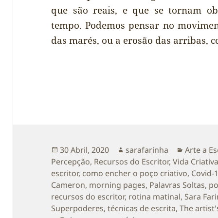
que são reais, e que se tornam o
tempo. Podemos pensar no movimento
das marés, ou a erosão das arribas,
Publicado
Autor
Categori
30 Abril, 2020
sarafarinha
Arte a Es
a
Percepção
,
Recursos do Escritor
,
Vida Criativ
escritor
,
como encher o poço criativo
,
Covid-
Cameron
,
morning pages
,
Palavras Soltas
,
po
recursos do escritor
,
rotina matinal
,
Sara Far
Superpoderes
,
técnicas de escrita
,
The artist