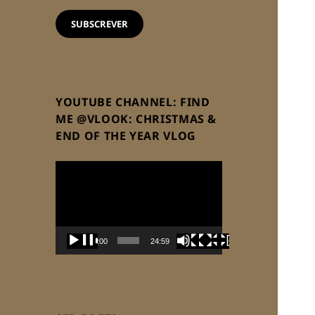
email
SUBSCREVER
YOUTUBE CHANNEL: FIND
ME @VLOOK: CHRISTMAS &
END OF THE YEAR VLOG
Reprodutor
de
vídeo
00:00
24:59