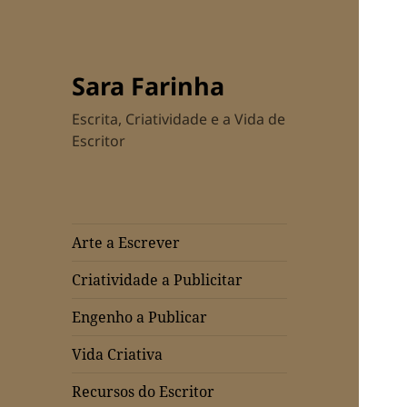
Sara Farinha
Escrita, Criatividade e a Vida de
Escritor
Arte a Escrever
Criatividade a Publicitar
Engenho a Publicar
Vida Criativa
Recursos do Escritor