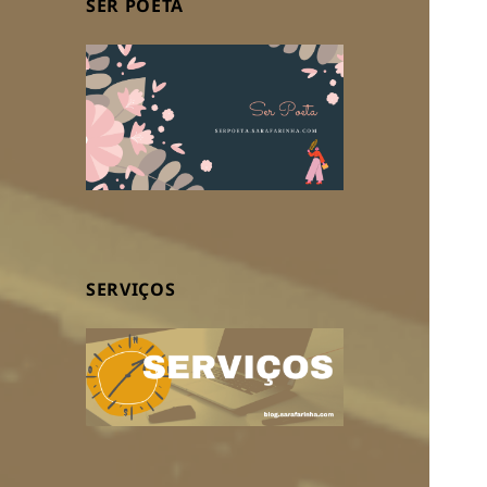
SER POETA
SERVIÇOS