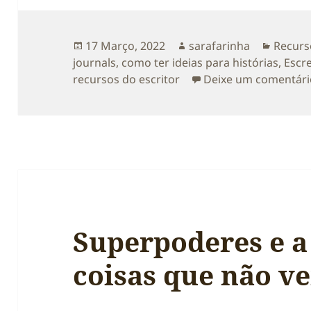
Publicado
Autor
Catego
17 Março, 2022
sarafarinha
Recurs
a
journals
,
como ter ideias para histórias
,
Escr
recursos do escritor
Deixe um comentári
Superpoderes e a
coisas que não v