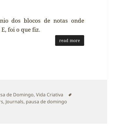
ínio dos blocos de notas onde
E, foi o que fiz.
read more
egorias
Etiquetas
sa de Domingo
,
Vida Criativa
rs
,
Journals
,
pausa de domingo
ingo] Atenção às Confluências de Factores que nos imped