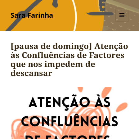
Sara Farinha
MENU
E
WIDGETS
[pausa de domingo] Atenção
às Confluências de Factores
que nos impedem de
descansar