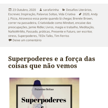
Publicado
Autor
Categorias
23 Outubro, 2020
sarafarinha
Desafios Literários
,
a
Etiquetas
Escrever
,
Inspiração
,
Palavras Soltas
,
Vida Criativa
2020
,
Andy
J. Pizza
,
Atravesso essa ponte quando lá chegar
,
Brenée Brown
,
correr na passadeira
,
Criatividade como Mindset
,
encaixe das
preocupações
,
Jamie Ridler
,
Livros
,
magia e trabalho
,
Meditação
,
NaNoWriMo
,
Passado
,
práticas
,
Presente e Futuro
,
ser escritor
,
stress
,
Superpoderes
,
TEDx Talks
,
Tim Ferriss
sobre NaNoWriMo. Atravesso essa ponte quando 
Deixe um comentário
Superpoderes e a força das
coisas que não vemos