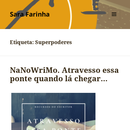
Sara Farinha
MENU
E
WIDGETS
Etiqueta:
Superpoderes
NaNoWriMo. Atravesso essa
ponte quando lá chegar…