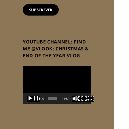
email
SUBSCREVER
YOUTUBE CHANNEL: FIND
ME @VLOOK: CHRISTMAS &
END OF THE YEAR VLOG
Reprodutor
de
vídeo
00:00
24:59