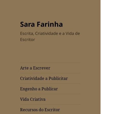
Sara Farinha
Escrita, Criatividade e a Vida de
Escritor
Arte a Escrever
Criatividade a Publicitar
Engenho a Publicar
Vida Criativa
Recursos do Escritor