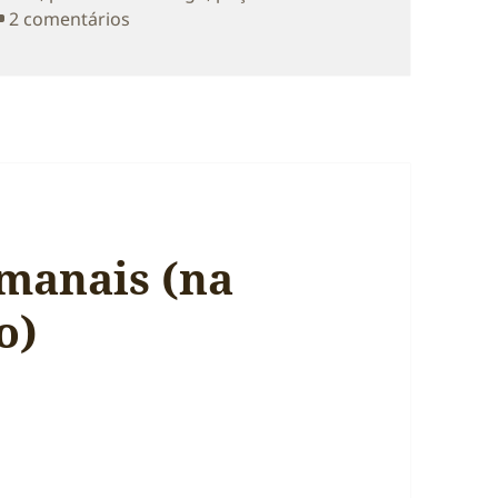
em Pausa de Domingo: Desligar e Responsab
2 comentários
manais (na
o)