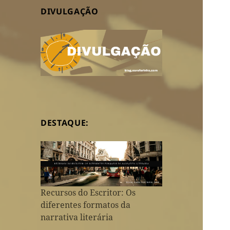
DIVULGAÇÃO
DESTAQUE:
Recursos do Escritor: Os
diferentes formatos da
narrativa literária