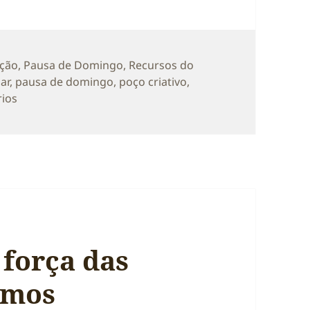
rias
ação
,
Pausa de Domingo
,
Recursos do
ar
,
pausa de domingo
,
poço criativo
,
em Considerações semanais (na pausa de Domingo)
rios
 força das
emos