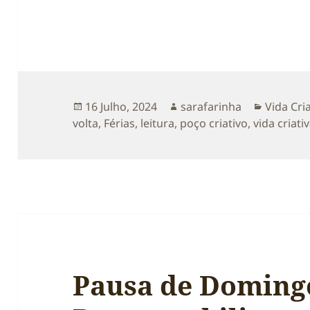
Publicado
Autor
Categori
16 Julho, 2024
sarafarinha
Vida Cri
a
volta
,
Férias
,
leitura
,
poço criativo
,
vida criati
Pausa de Domingo