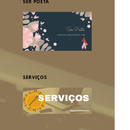
SER POETA
SERVIÇOS