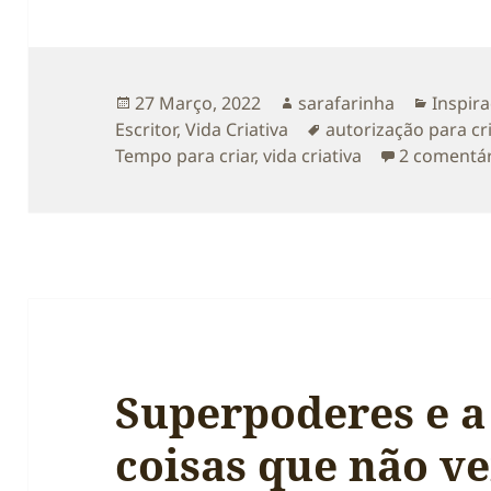
Publicado
Autor
Catego
27 Março, 2022
sarafarinha
Inspir
a
Etiquetas
Escritor
,
Vida Criativa
autorização para cri
Tempo para criar
,
vida criativa
2 comentá
Superpoderes e a
coisas que não v