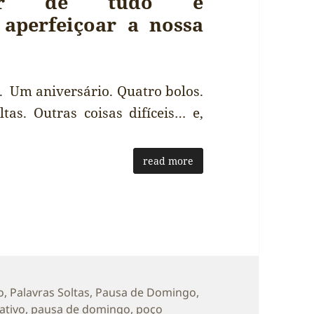
igar de tudo e
 aperfeiçoar a nossa
. Um aniversário. Quatro bolos.
tas. Outras coisas difíceis… e,
read more
s
o
,
Palavras Soltas
,
Pausa de Domingo
,
ativo
,
pausa de domingo
,
poço