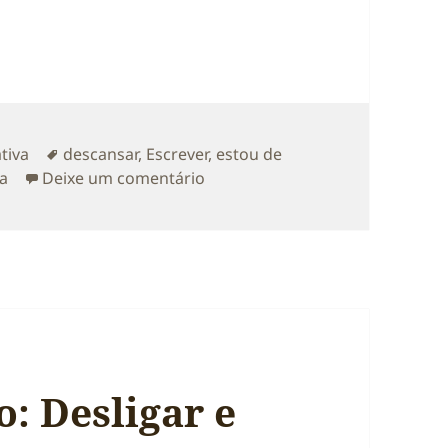
as
Etiquetas
ativa
descansar
,
Escrever
,
estou de
sobre Pausa de Verão. Ou (já) nã
va
Deixe um comentário
: Desligar e