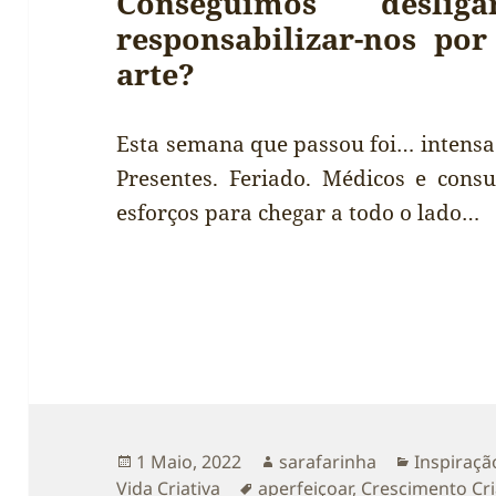
Conseguimos desl
responsabilizar-nos por
arte?
Esta semana que passou foi… intensa
Presentes. Feriado. Médicos e consul
esforços para chegar a todo o lado…
Publicado
Autor
Categoria
1 Maio, 2022
sarafarinha
Inspiraçã
a
Etiquetas
Vida Criativa
aperfeiçoar
,
Crescimento Cri