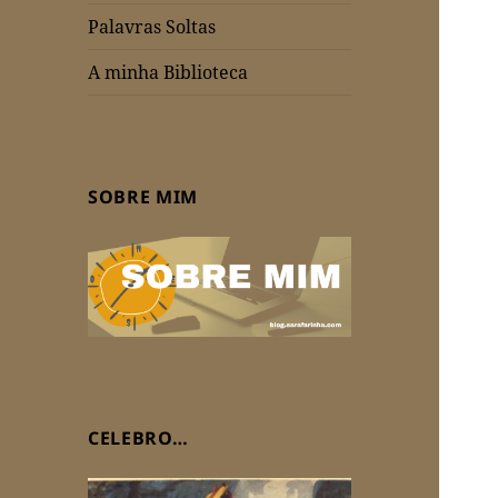
Palavras Soltas
A minha Biblioteca
SOBRE MIM
CELEBRO…