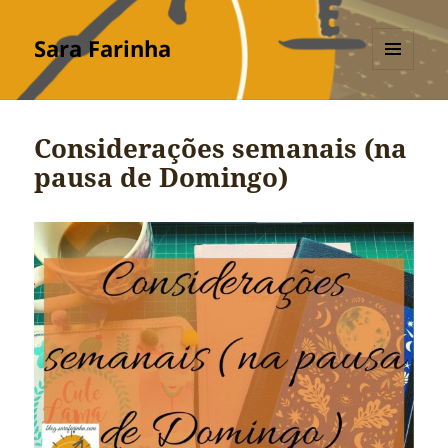
Sara Farinha
MENU
E
WIDGETS
Considerações semanais (na
pausa de Domingo)