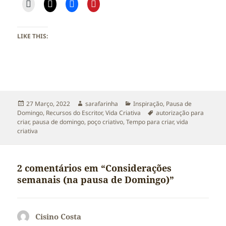
LIKE THIS:
Publicado
Autor
Categorias
27 Março, 2022
sarafarinha
Inspiração
,
Pausa de
a
Etiquetas
Domingo
,
Recursos do Escritor
,
Vida Criativa
autorização para
criar
,
pausa de domingo
,
poço criativo
,
Tempo para criar
,
vida
criativa
2 comentários em “Considerações
semanais (na pausa de Domingo)”
Cisino Costa
diz: