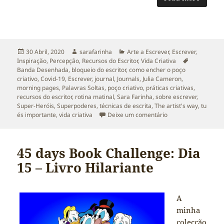
Publicado
Autor
Categorias
30 Abril, 2020
sarafarinha
Arte a Escrever
,
Escrever
,
a
Etiquetas
Inspiração
,
Percepção
,
Recursos do Escritor
,
Vida Criativa
Banda Desenhada
,
bloqueio do escritor
,
como encher o poço
criativo
,
Covid-19
,
Escrever
,
journal
,
Journals
,
Julia Cameron
,
morning pages
,
Palavras Soltas
,
poço criativo
,
práticas criativas
,
recursos do escritor
,
rotina matinal
,
Sara Farinha
,
sobre escrever
,
Super-Heróis
,
Superpoderes
,
técnicas de escrita
,
The artist's way
,
tu
sobre Superpoderes 
és importante
,
vida criativa
Deixe um comentário
45 days Book Challenge: Dia
15 – Livro Hilariante
A
minha
colecção