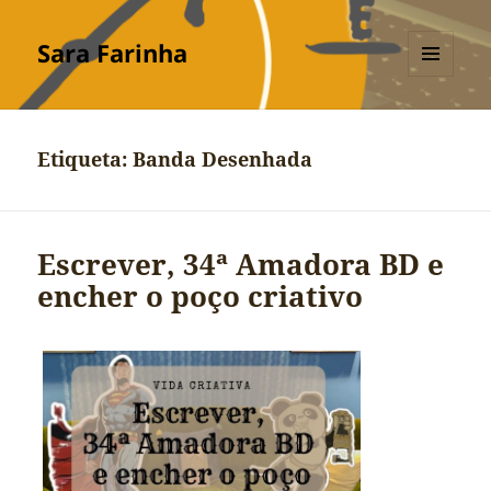
Sara Farinha
MENU
E
WIDGETS
Etiqueta:
Banda Desenhada
Escrever, 34ª Amadora BD e
encher o poço criativo