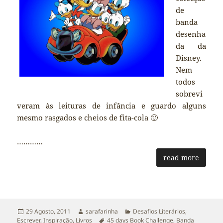
de
banda
desenha
da da
Disney.
Nem
todos
sobrevi
veram às leituras de infância e guardo alguns
mesmo rasgados e cheios de fita-cola 🙂
…………
read more
Publicado
Autor
Categorias
29 Agosto, 2011
sarafarinha
Desafios Literários
,
a
Etiquetas
Escrever
,
Inspiração
,
Livros
45 days Book Challenge
,
Banda