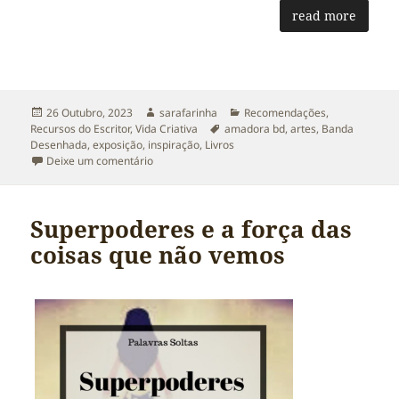
read more
Publicado
Autor
Categorias
26 Outubro, 2023
sarafarinha
Recomendações
,
a
Etiquetas
Recursos do Escritor
,
Vida Criativa
amadora bd
,
artes
,
Banda
Desenhada
,
exposição
,
inspiração
,
Livros
sobre Escrever, 34ª Amadora BD e encher o poço 
Deixe um comentário
Superpoderes e a força das
coisas que não vemos