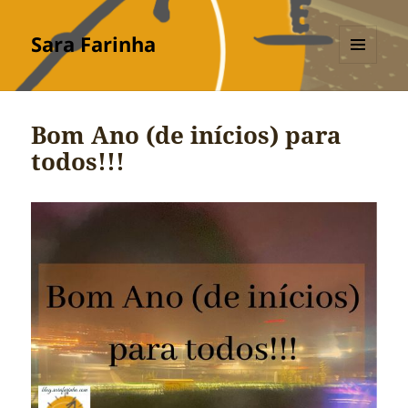
Sara Farinha
MENU
E
WIDGETS
Bom Ano (de inícios) para
todos!!!