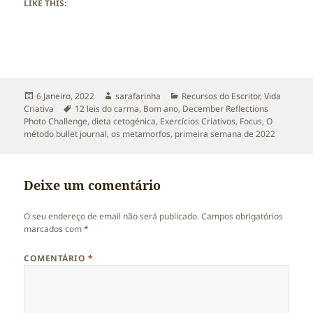
LIKE THIS:
Publicado
Autor
Categorias
6 Janeiro, 2022
sarafarinha
Recursos do Escritor
,
Vida
a
Etiquetas
Criativa
12 leis do carma
,
Bom ano
,
December Reflections
Photo Challenge
,
dieta cetogénica
,
Exercícios Criativos
,
Focus
,
O
método bullet journal
,
os metamorfos
,
primeira semana de 2022
Deixe um comentário
O seu endereço de email não será publicado.
Campos obrigatórios
marcados com
*
COMENTÁRIO
*