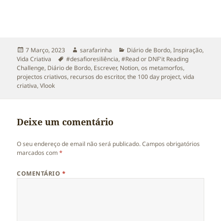
Publicado
Autor
Categorias
7 Março, 2023
sarafarinha
Diário de Bordo
,
Inspiração
,
a
Etiquetas
Vida Criativa
#desafioresiliência
,
#Read or DNF'it Reading
Challenge
,
Diário de Bordo
,
Escrever
,
Notion
,
os metamorfos
,
projectos criativos
,
recursos do escritor
,
the 100 day project
,
vida
criativa
,
Vlook
Deixe um comentário
O seu endereço de email não será publicado.
Campos obrigatórios
marcados com
*
COMENTÁRIO
*