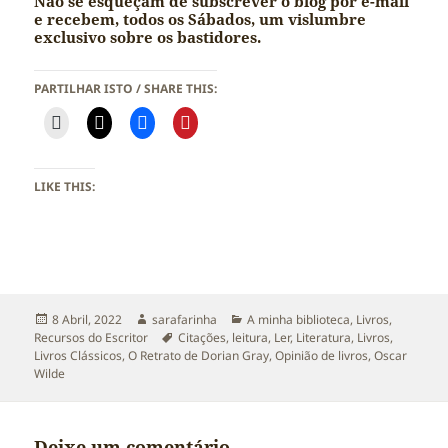
Não se esqueçam de subscrever o blog por e-mail
e recebem, todos os Sábados, um vislumbre
exclusivo sobre os bastidores.
PARTILHAR ISTO / SHARE THIS:
LIKE THIS:
Publicado
Autor
Categorias
8 Abril, 2022
sarafarinha
A minha biblioteca
,
Livros
,
a
Etiquetas
Recursos do Escritor
Citações
,
leitura
,
Ler
,
Literatura
,
Livros
,
Livros Clássicos
,
O Retrato de Dorian Gray
,
Opinião de livros
,
Oscar
Wilde
Deixe um comentário