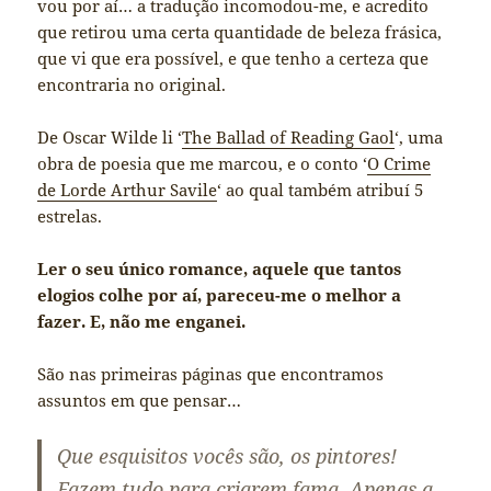
vou por aí… a tradução incomodou-me, e acredito
que retirou uma certa quantidade de beleza frásica,
que vi que era possível, e que tenho a certeza que
encontraria no original.
De Oscar Wilde li ‘
The Ballad of Reading Gaol
‘, uma
obra de poesia que me marcou, e o conto ‘
O Crime
de Lorde Arthur Savile
‘ ao qual também atribuí 5
estrelas.
Ler o seu único romance, aquele que tantos
elogios colhe por aí, pareceu-me o melhor a
fazer. E, não me enganei.
São nas primeiras páginas que encontramos
assuntos em que pensar…
Que esquisitos vocês são, os pintores!
Fazem tudo para criarem fama. Apenas a