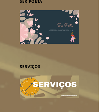
SER POETA
SERVIÇOS