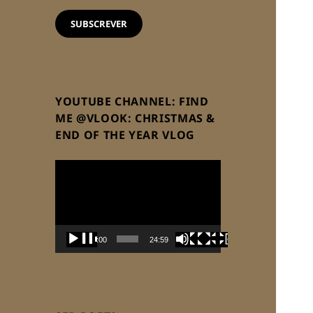
email
SUBSCREVER
YOUTUBE CHANNEL: FIND
ME @VLOOK: CHRISTMAS &
END OF THE YEAR VLOG
Reprodutor
de
vídeo
00:00
24:59