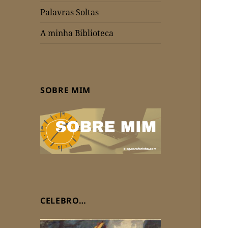
Palavras Soltas
A minha Biblioteca
SOBRE MIM
CELEBRO…