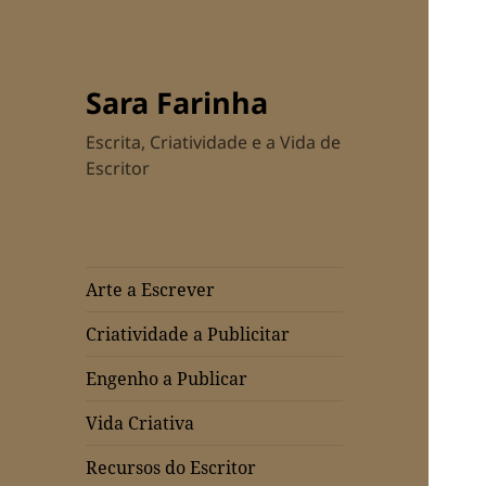
Sara Farinha
Escrita, Criatividade e a Vida de
Escritor
Arte a Escrever
Criatividade a Publicitar
Engenho a Publicar
Vida Criativa
Recursos do Escritor