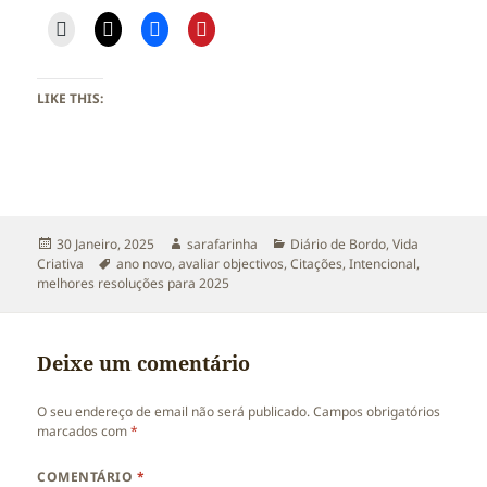
LIKE THIS:
Publicado
Autor
Categorias
30 Janeiro, 2025
sarafarinha
Diário de Bordo
,
Vida
a
Etiquetas
Criativa
ano novo
,
avaliar objectivos
,
Citações
,
Intencional
,
melhores resoluções para 2025
Deixe um comentário
O seu endereço de email não será publicado.
Campos obrigatórios
marcados com
*
COMENTÁRIO
*