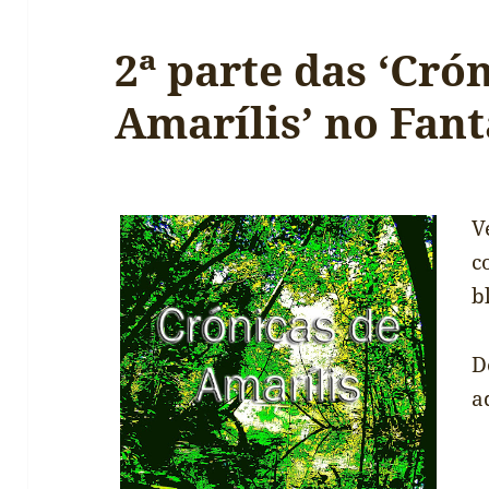
2ª parte das ‘Cró
Amarílis’ no Fant
V
c
b
D
a