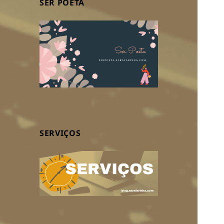
SER POETA
SERVIÇOS