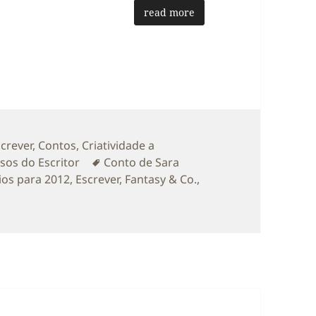
read more
as
screver
,
Contos
,
Criatividade a
Etiquetas
sos do Escritor
Conto de Sara
rios para 2012
,
Escrever
,
Fantasy & Co.
,
as palavras sobre a Última parte das ‘Crónicas de Amarílis’