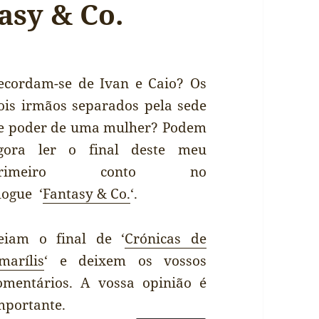
asy & Co.
ecordam-se de Ivan e Caio? Os
ois irmãos separados pela sede
e poder de uma mulher? Podem
gora ler o final deste meu
primeiro conto no
logue ‘
Fantasy & Co.
‘.
eiam o final de ‘
Crónicas de
marílis
‘ e deixem os vossos
omentários. A vossa opinião é
mportante.