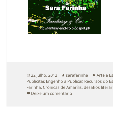
Publicado
Autor
Categori
22 Julho, 2012
sarafarinha
Arte a E
a
Publicitar
,
Engenho a Publicar
,
Recursos do Es
Farinha
,
Crónicas de Amarílis
,
desafios literá
sobre 2ª parte das ‘C
Deixe um comentário