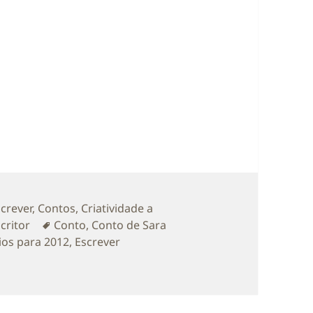
as
screver
,
Contos
,
Criatividade a
Etiquetas
critor
Conto
,
Conto de Sara
rios para 2012
,
Escrever
rónicas de Amarílis’ no Fantasy & Co.