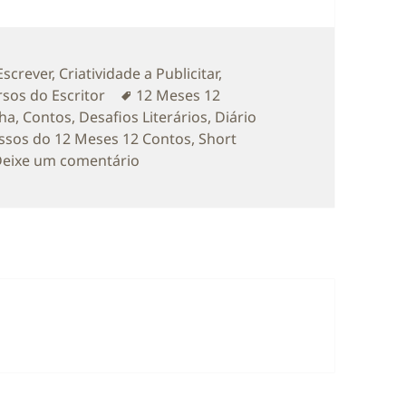
rias
Escrever
,
Criatividade a Publicitar
,
Etiquetas
sos do Escritor
12 Meses 12
nha
,
Contos
,
Desafios Literários
,
Diário
ssos do 12 Meses 12 Contos
,
Short
sobre Diário de Bordo: Short Story Wr
eixe um comentário