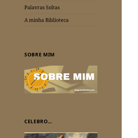
Palavras Soltas
A minha Biblioteca
SOBRE MIM
CELEBRO…