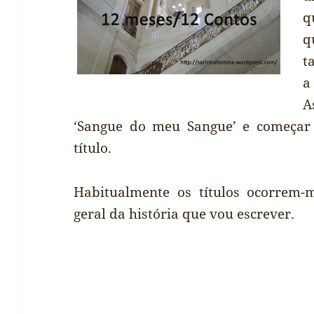
q
q
t
a
A
‘Sangue do meu Sangue’ e começa
título.
Habitualmente os títulos ocorrem
geral da história que vou escrever.