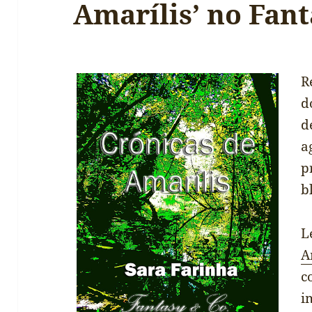
Amarílis’ no Fant
R
d
d
a
b
L
A
c
i