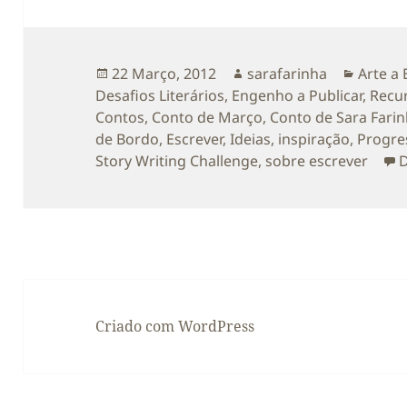
Publicado
Autor
Catego
22 Março, 2012
sarafarinha
Arte a 
a
Desafios Literários
,
Engenho a Publicar
,
Recur
Contos
,
Conto de Março
,
Conto de Sara Fari
de Bordo
,
Escrever
,
Ideias
,
inspiração
,
Progre
Story Writing Challenge
,
sobre escrever
D
Criado com WordPress