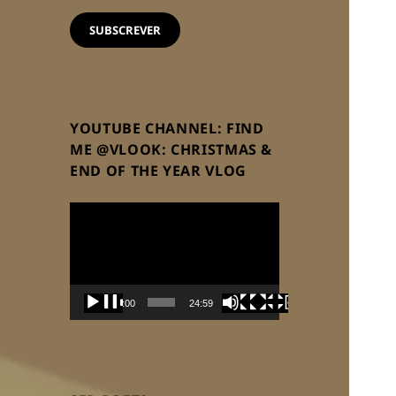
email
SUBSCREVER
YOUTUBE CHANNEL: FIND
ME @VLOOK: CHRISTMAS &
END OF THE YEAR VLOG
Reprodutor
de
vídeo
00:00
24:59