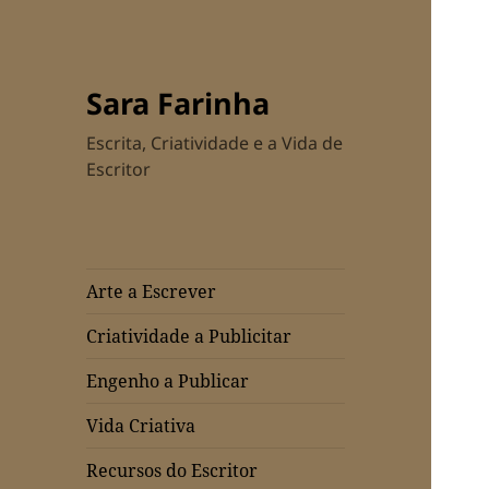
Sara Farinha
Escrita, Criatividade e a Vida de
Escritor
Arte a Escrever
Criatividade a Publicitar
Engenho a Publicar
Vida Criativa
Recursos do Escritor