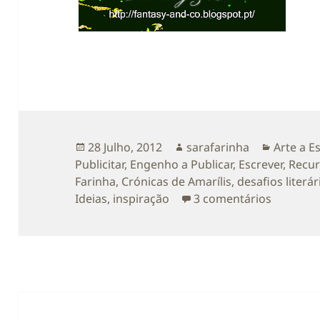
Publicado
Autor
Categori
28 Julho, 2012
sarafarinha
Arte a E
a
Publicitar
,
Engenho a Publicar
,
Escrever
,
Recur
Farinha
,
Crónicas de Amarílis
,
desafios literá
em Algum
Ideias
,
inspiração
3 comentários