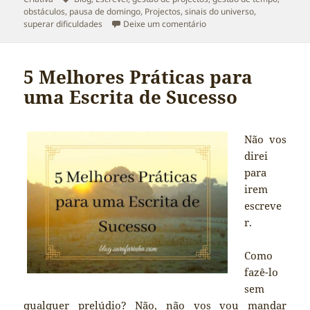
obstáculos
,
pausa de domingo
,
Projectos
,
sinais do universo
,
sobre pausa de domingo. o
superar dificuldades
Deixe um comentário
5 Melhores Práticas para
uma Escrita de Sucesso
Não vos
direi
para
irem
escreve
r.
Como
fazê-lo
sem
qualquer prelúdio? Não, não vos vou mandar