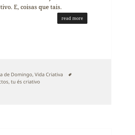
ivo. E, coisas que tais.
read more
gorias
Etiquetas
a de Domingo
,
Vida Criativa
ctos
,
tu és criativo
 criativo