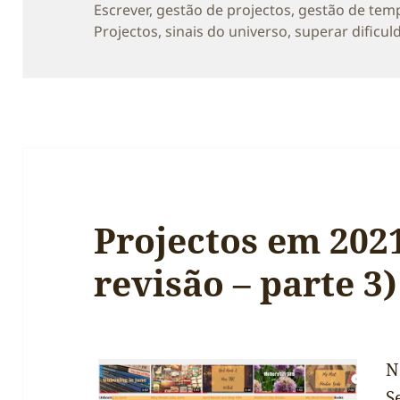
a
Escrever
,
gestão de projectos
,
gestão de tem
Projectos
,
sinais do universo
,
superar dificul
Projectos em 202
revisão – parte 3)
N
S