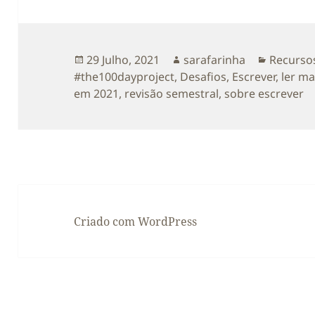
Publicado
Autor
Categori
29 Julho, 2021
sarafarinha
Recursos
a
#the100dayproject
,
Desafios
,
Escrever
,
ler ma
em 2021
,
revisão semestral
,
sobre escrever
Criado com WordPress