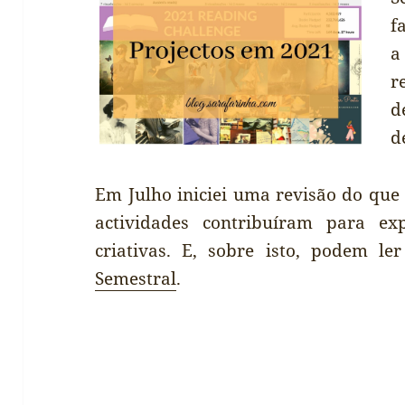
f
a
r
d
d
Em Julho iniciei uma revisão do que
actividades contribuíram para ex
criativas. E, sobre isto, podem l
Semestral
.