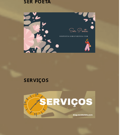
SER POETA
SERVIÇOS