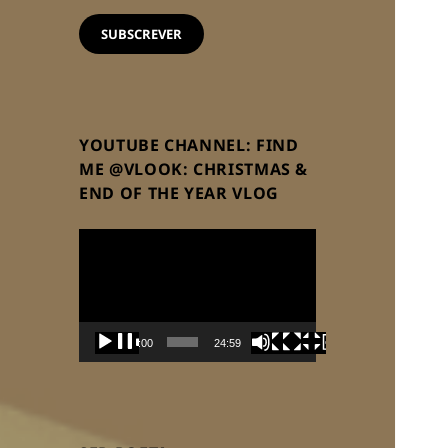
email
SUBSCREVER
YOUTUBE CHANNEL: FIND
ME @VLOOK: CHRISTMAS &
END OF THE YEAR VLOG
Reprodutor
de
vídeo
00:00
24:59