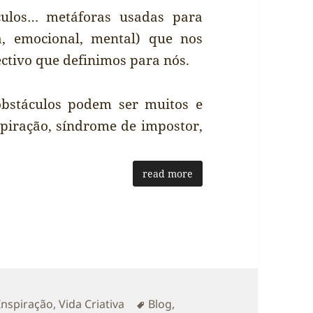
áculos… metáforas usadas para
ca, emocional, mental) que nos
ctivo que definimos para nós.
obstáculos podem ser muitos e
spiração, síndrome de impostor,
read more
s
Etiquetas
Inspiração
,
Vida Criativa
Blog
,