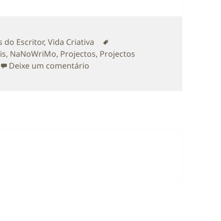
as
Etiquetas
 do Escritor
,
Vida Criativa
is
,
NaNoWriMo
,
Projectos
,
Projectos
sobre Projectos em 2021 (6 meses e
Deixe um comentário