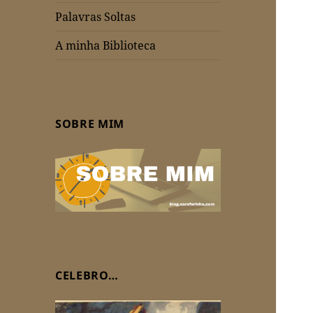
Palavras Soltas
A minha Biblioteca
SOBRE MIM
CELEBRO…