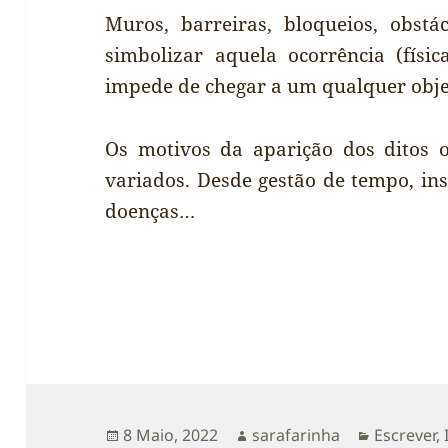
Muros, barreiras, bloqueios, obst
simbolizar aquela ocorrência (físi
impede de chegar a um qualquer obje
Os motivos da aparição dos ditos 
variados. Desde gestão de tempo, in
doenças…
Publicado
Autor
Categoria
8 Maio, 2022
sarafarinha
Escrever
,