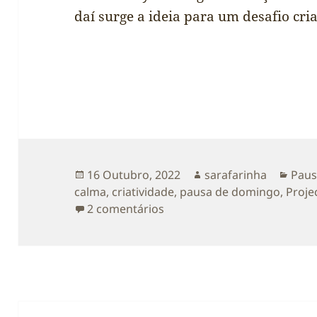
daí surge a ideia para um desafio criat
Publicado
Autor
Cate
16 Outubro, 2022
sarafarinha
Paus
a
calma
,
criatividade
,
pausa de domingo
,
Proje
em [pausa de domingo] tu és
2 comentários