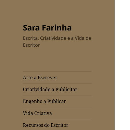
Sara Farinha
Escrita, Criatividade e a Vida de
Escritor
Arte a Escrever
Criatividade a Publicitar
Engenho a Publicar
Vida Criativa
Recursos do Escritor