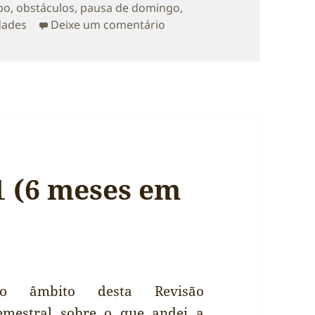
po
,
obstáculos
,
pausa de domingo
,
sobre pausa de domingo. o
dades
Deixe um comentário
1 (6 meses em
o âmbito desta Revisão
emestral sobre o que andei a