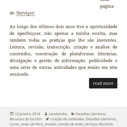
página
de
‘Serviços’
.
Ao longo dos últimos dois anos tive a oportunidade
de aperfeiçoar, não apenas a minha escrita, mas
também todas as práticas que lhe são inerentes.
Leitura, revisão, transcrição, criação e análise de
conteúdos, construção de plataformas literárias,
divulgação e gestão de informação, publicidade e
uma série de outras actividades que muito me têm
ensinado.
read more
Publicado
Autor
Categorias
10 Janeiro, 2014
sarafarinha
Desafios Literários
,
a
Etiquetas
Recursos do Escritor
criação de conteúdos
,
Desafios Literários
,
Livros
,
rever um livro
,
revisão
,
revisão de texto
,
serviços literários
,