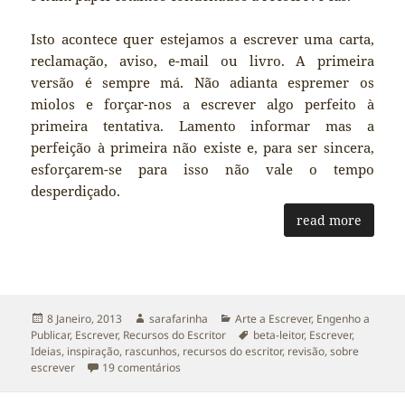
Isto acontece quer estejamos a escrever uma carta,
reclamação, aviso, e-mail ou livro. A primeira
versão é sempre má. Não adianta espremer os
miolos e forçar-nos a escrever algo perfeito à
primeira tentativa. Lamento informar mas a
perfeição à primeira não existe e, para ser sincera,
esforçarem-se para isso não vale o tempo
desperdiçado.
read more
Publicado
Autor
Categorias
8 Janeiro, 2013
sarafarinha
Arte a Escrever
,
Engenho a
a
Etiquetas
Publicar
,
Escrever
,
Recursos do Escritor
beta-leitor
,
Escrever
,
Ideias
,
inspiração
,
rascunhos
,
recursos do escritor
,
revisão
,
sobre
em Recursos do Escritor: A importância do l
escrever
19 comentários