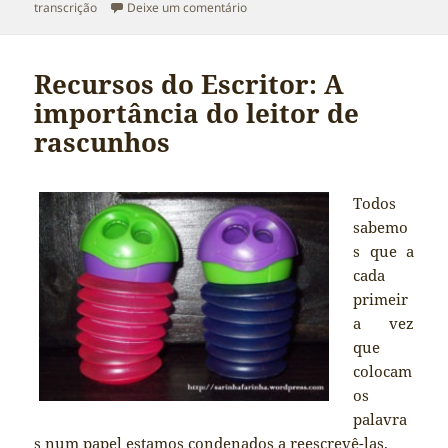
sobre Sobre a Página ‘Serviços’
transcrição
Deixe um comentário
Recursos do Escritor: A
importância do leitor de
rascunhos
Todos
sabemo
s que a
cada
primeir
a vez
que
colocam
os
palavra
s num papel estamos condenados a reescrevê-las.