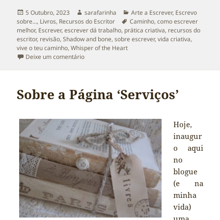
Publicado
Autor
Categorias
5 Outubro, 2023
sarafarinha
Arte a Escrever
,
Escrevo
a
Etiquetas
sobre...
,
Livros
,
Recursos do Escritor
Caminho
,
como escrever
melhor
,
Escrever
,
escrever dá trabalho
,
prática criativa
,
recursos do
escritor
,
revisão
,
Shadow and bone
,
sobre escrever
,
vida criativa
,
vive o teu caminho
,
Whisper of the Heart
sobre 10 Ideias para a tua Escrita
Deixe um comentário
Sobre a Página ‘Serviços’
Hoje,
inaugur
o aqui
no
blogue
(e na
minha
vida)
uma