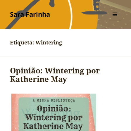
Sara Farinha
MENU
E
WIDGETS
Etiqueta:
Wintering
Opinião: Wintering por
Katherine May