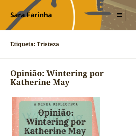
Sara Farinha
MENU
E
WIDGETS
Etiqueta:
Tristeza
Opinião: Wintering por
Katherine May