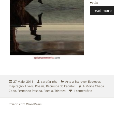
vida
read more
Publicado
Autor
Categorias
27 Maio, 2011
sarafarinha
Arte a Escrever
,
Escrever
,
a
Etiquetas
Inspiração
,
Livros
,
Poesia
,
Recursos do Escritor
A Morte Chega
em A Morte Ch
Cedo
,
Fernando Pessoa
,
Poesia
,
Tristeza
1 comentário
Criado com WordPress