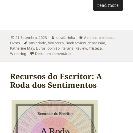
read more
Publicado
Autor
Categorias
21 Setembro, 2023
sarafarinha
A minha biblioteca
,
a
Etiquetas
Livros
ansiedade
,
biblioteca
,
Book review
,
depressão
,
Katherine May
,
Livros
,
opinião literária
,
Review
,
Tristeza
,
sobre Opinião: Wintering por Katheri
Wintering
Deixe um comentário
Recursos do Escritor: A
Roda dos Sentimentos