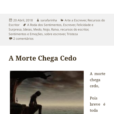
Publicado
Autor
Categorias
20 Abril, 2018
sarafarinha
Arte a Escrever
,
Recursos do
a
Etiquetas
Escritor
A Roda dos Sentimentos
,
Escrever
,
Felicidade e
Surpresa
,
Ideias
,
Medo
,
Nojo
,
Raiva
,
recursos do escritor
,
Sentimentos e Emoções
,
sobre escrever
,
Tristeza
em Recursos do Escritor: A Roda dos Sentimentos
2 comentários
A Morte Chega Cedo
A morte
chega
cedo,
Pois
breve é
toda