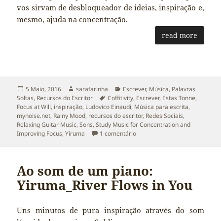
vos sirvam de desbloqueador de ideias, inspiração e,
mesmo, ajuda na concentração.
read more
Publicado
Autor
Categorias
5 Maio, 2016
sarafarinha
Escrever
,
Música
,
Palavras
a
Etiquetas
Soltas
,
Recursos do Escritor
Coffitivity
,
Escrever
,
Estas Tonne
,
Focus at Will
,
inspiração
,
Ludovico Einaudi
,
Música para escrita
,
mynoise.net
,
Rainy Mood
,
recursos do escritor
,
Redes Sociais
,
Relaxing Guitar Music
,
Sons
,
Study Music for Concentration and
em Recursos do Escritor: Músic
Improving Focus
,
Yiruma
1 comentário
Ao som de um piano:
Yiruma_River Flows in You
Uns minutos de pura inspiração através do som