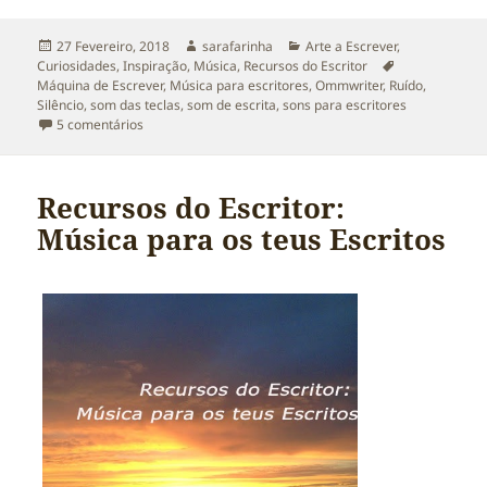
Publicado
Autor
Categorias
27 Fevereiro, 2018
sarafarinha
Arte a Escrever
,
a
Etiquetas
Curiosidades
,
Inspiração
,
Música
,
Recursos do Escritor
Máquina de Escrever
,
Música para escritores
,
Ommwriter
,
Ruído
,
Silêncio
,
som das teclas
,
som de escrita
,
sons para escritores
em O som da Escrita (Ommwriter)
5 comentários
Recursos do Escritor:
Música para os teus Escritos