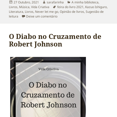
Publicado
Autor
Categorias
27 Outubro, 2021
sarafarinha
A minha biblioteca
,
a
Etiquetas
Livros
,
Música
,
Vida Criativa
feira do livro 2021
,
Kazuo Ishiguro
,
Literatura
,
Livros
,
Never let me go
,
Opinião de livros
,
Sugestão de
sobre Sobre “Never Let Me Go” de Kazuo
leitura
Deixe um comentário
O Diabo no Cruzamento de
Robert Johnson