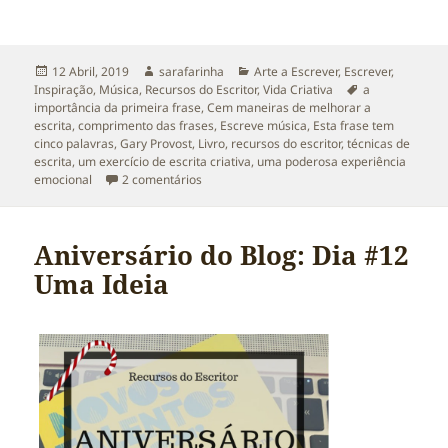
Publicado
Autor
Categorias
12 Abril, 2019
sarafarinha
Arte a Escrever
,
Escrever
,
a
Etiquetas
Inspiração
,
Música
,
Recursos do Escritor
,
Vida Criativa
a
importância da primeira frase
,
Cem maneiras de melhorar a
escrita
,
comprimento das frases
,
Escreve música
,
Esta frase tem
cinco palavras
,
Gary Provost
,
Livro
,
recursos do escritor
,
técnicas de
escrita
,
um exercício de escrita criativa
,
uma poderosa experiência
em Um exercício de escrita. Escreve música
emocional
2 comentários
Aniversário do Blog: Dia #12
Uma Ideia