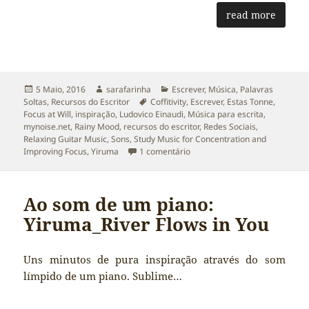
read more
Publicado
Autor
Categorias
5 Maio, 2016
sarafarinha
Escrever
,
Música
,
Palavras
a
Etiquetas
Soltas
,
Recursos do Escritor
Coffitivity
,
Escrever
,
Estas Tonne
,
Focus at Will
,
inspiração
,
Ludovico Einaudi
,
Música para escrita
,
mynoise.net
,
Rainy Mood
,
recursos do escritor
,
Redes Sociais
,
Relaxing Guitar Music
,
Sons
,
Study Music for Concentration and
em Recursos do Escritor: Músic
Improving Focus
,
Yiruma
1 comentário
Ao som de um piano:
Yiruma_River Flows in You
Uns minutos de pura inspiração através do som
límpido de um piano. Sublime…