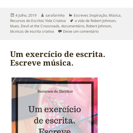
Publicado
Autor
Categorias
4 Julho, 2019
sarafarinha
Escrever
,
Inspiração
,
Música
,
a
Etiquetas
Recursos do Escritor
,
Vida Criativa
a vida de Robert Johnson
,
blues
,
Devil at the Crossroads
,
documentário
,
Robert Johnson
,
sobre O Diabo no Cr
técnicas de escrita criativa
Deixe um comentário
Um exercício de escrita.
Escreve música.