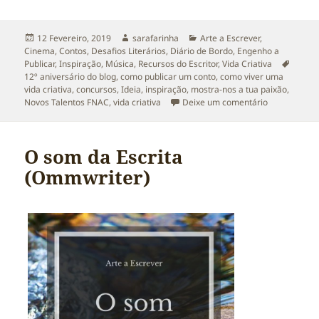
Publicado
Autor
Categorias
12 Fevereiro, 2019
sarafarinha
Arte a Escrever
,
a
Cinema
,
Contos
,
Desafios Literários
,
Diário de Bordo
,
Engenho a
Etique
Publicar
,
Inspiração
,
Música
,
Recursos do Escritor
,
Vida Criativa
12º aniversário do blog
,
como publicar um conto
,
como viver uma
vida criativa
,
concursos
,
Ideia
,
inspiração
,
mostra-nos a tua paixão
,
sobre Aniver
Novos Talentos FNAC
,
vida criativa
Deixe um comentário
O som da Escrita
(Ommwriter)