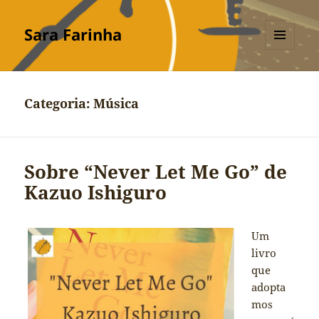
Sara Farinha
MENU
E
WIDGETS
Categoria:
Música
Sobre “Never Let Me Go” de
Kazuo Ishiguro
Um
livro
que
adopta
mos