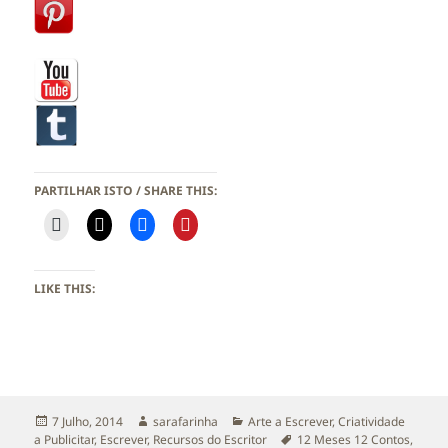
PARTILHAR ISTO / SHARE THIS:
LIKE THIS:
Publicado
Autor
Categorias
7 Julho, 2014
sarafarinha
Arte a Escrever
,
Criatividade
a
Etiquetas
a Publicitar
,
Escrever
,
Recursos do Escritor
12 Meses 12 Contos
,