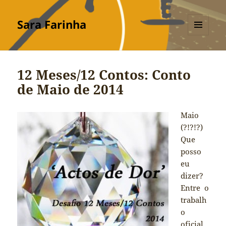
Sara Farinha
MENU
E
WIDGETS
12 Meses/12 Contos: Conto
de Maio de 2014
Maio
(?!?!?)
Que
posso
eu
dizer?
Entre o
trabalh
o
oficial