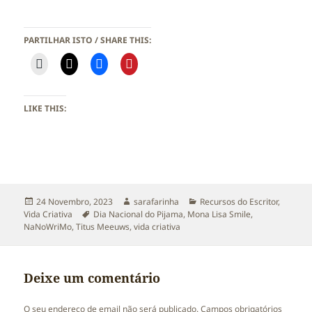
PARTILHAR ISTO / SHARE THIS:
LIKE THIS:
Publicado
Autor
Categorias
24 Novembro, 2023
sarafarinha
Recursos do Escritor
,
a
Etiquetas
Vida Criativa
Dia Nacional do Pijama
,
Mona Lisa Smile
,
NaNoWriMo
,
Titus Meeuws
,
vida criativa
Deixe um comentário
O seu endereço de email não será publicado.
Campos obrigatórios