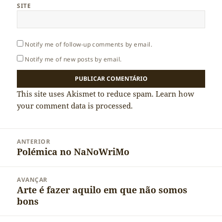
SITE
Notify me of follow-up comments by email.
Notify me of new posts by email.
This site uses Akismet to reduce spam.
Learn how
your comment data is processed.
Navegação
ANTERIOR
de
Polémica no NaNoWriMo
Artigo
artigos
anterior:
AVANÇAR
Arte é fazer aquilo em que não somos
Artigo
bons
seguinte: