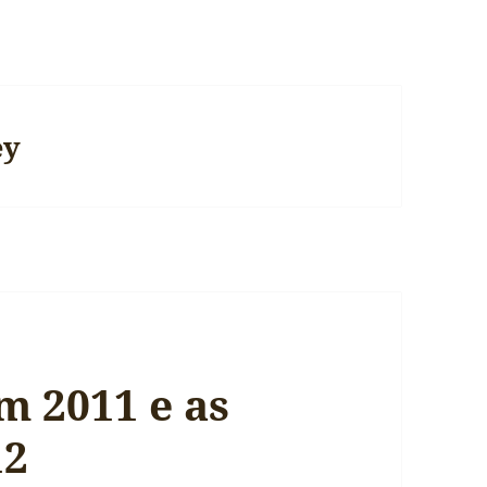
ey
m 2011 e as
12