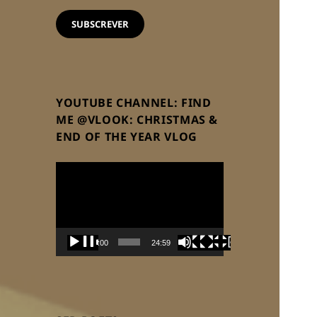
email
SUBSCREVER
YOUTUBE CHANNEL: FIND
ME @VLOOK: CHRISTMAS &
END OF THE YEAR VLOG
Reprodutor
de
vídeo
00:00
24:59