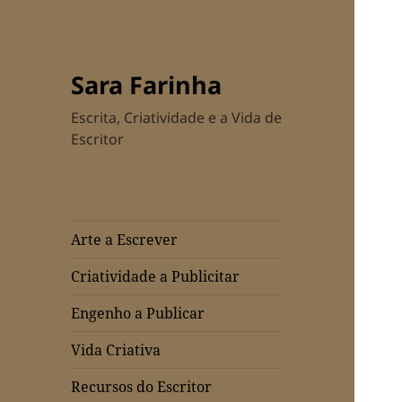
Sara Farinha
Escrita, Criatividade e a Vida de
Escritor
Arte a Escrever
Criatividade a Publicitar
Engenho a Publicar
Vida Criativa
Recursos do Escritor