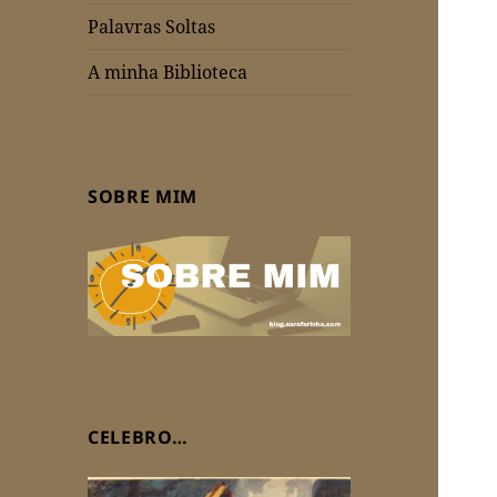
Palavras Soltas
A minha Biblioteca
SOBRE MIM
CELEBRO…