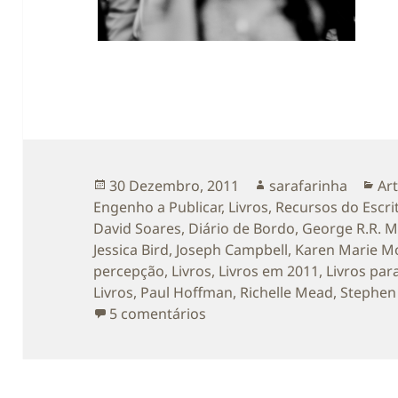
Publicado
Autor
Ca
30 Dezembro, 2011
sarafarinha
Art
a
Engenho a Publicar
,
Livros
,
Recursos do Escri
David Soares
,
Diário de Bordo
,
George R.R. M
Jessica Bird
,
Joseph Campbell
,
Karen Marie M
percepção
,
Livros
,
Livros em 2011
,
Livros par
Livros
,
Paul Hoffman
,
Richelle Mead
,
Stephen
em Os meus Livros em 2011 
5 comentários