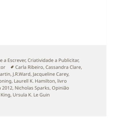
tegorias
e a Escrever
,
Criatividade a Publicitar
,
Etiquetas
tor
Carla Ribeiro
,
Cassandra Clare
,
artin
,
J.R.Ward
,
Jacqueline Carey
,
oning
,
Laurell K. Hamilton
,
livro
a 2012
,
Nicholas Sparks
,
Opinião
 King
,
Ursula K. Le Guin
e as Escolhas para 2012