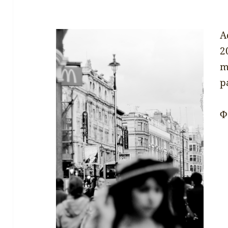
A
2
m
p
Φ