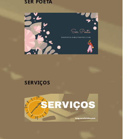
SER POETA
SERVIÇOS