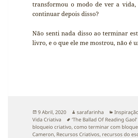
transformou o modo de ver a vida
continuar depois disso?
Não senti nada disso ao terminar est
livro, e o que ele me mostrou, não é
Publicado
Autor
Categoria
9 Abril, 2020
sarafarinha
Inspiraçã
a
Etiquetas
Vida Criativa
‘The Ballad Of Reading Gaol
bloqueio criativo
,
como terminar com bloquei
Cameron
,
Recursos Criativos
,
recursos do esc