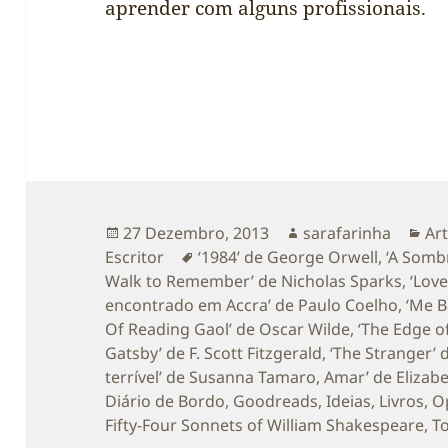
aprender com alguns profissionais.
Publicado
Autor
Ca
27 Dezembro, 2013
sarafarinha
Art
a
Etiquetas
Escritor
‘1984’ de George Orwell
,
‘A Somb
Walk to Remember’ de Nicholas Sparks
,
‘Love
encontrado em Accra’ de Paulo Coelho
,
‘Me B
Of Reading Gaol’ de Oscar Wilde
,
‘The Edge o
Gatsby’ de F. Scott Fitzgerald
,
‘The Stranger’ 
terrível’ de Susanna Tamaro
,
Amar’ de Elizabe
Diário de Bordo
,
Goodreads
,
Ideias
,
Livros
,
Op
Fifty-Four Sonnets of William Shakespeare
,
T