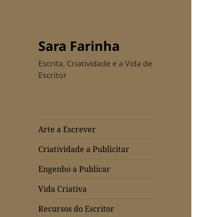
Sara Farinha
Escrita, Criatividade e a Vida de
Escritor
Arte a Escrever
Criatividade a Publicitar
Engenho a Publicar
Vida Criativa
Recursos do Escritor