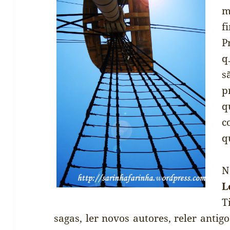
m
P
q
s
p
q
c
q
N
L
T
sagas, ler novos autores, reler antig