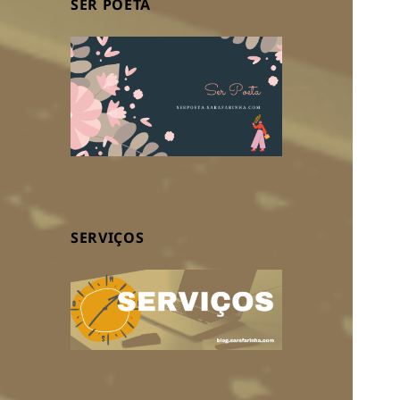
SER POETA
SERVIÇOS