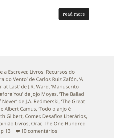
read more
tegorias
e a Escrever
,
Livros
,
Recursos do
ra do Vento’ de Carlos Ruiz Zafón
,
‘A
r at Last’ de J.R. Ward
,
‘Manuscrito
efore You’ de Jojo Moyes
,
‘The Ballad
f Never’ de J.A. Redmerski
,
‘The Great
de Albert Camus
,
‘Todo o anjo é
th Gilbert
,
Comer
,
Desafios Literários
,
inião Livros
,
Orar
,
The One Hundred
em Diário de Bordo: Adeus 2013!!! 
op 13
10 comentários