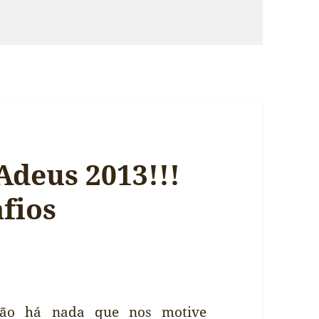
m Opinião: ‘The Artist’s Way’ de Julia Cameron
Adeus 2013!!!
fios
ão há nada que nos motive