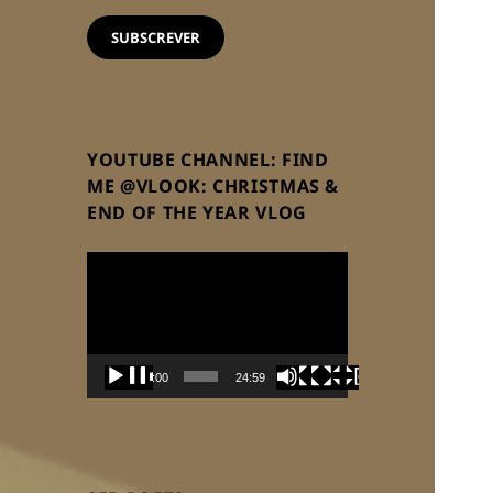
email
SUBSCREVER
YOUTUBE CHANNEL: FIND
ME @VLOOK: CHRISTMAS &
END OF THE YEAR VLOG
Reprodutor
de
vídeo
00:00
24:59