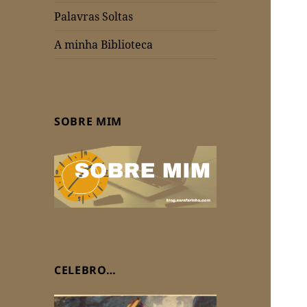
Palavras Soltas
A minha Biblioteca
SOBRE MIM
CELEBRO…