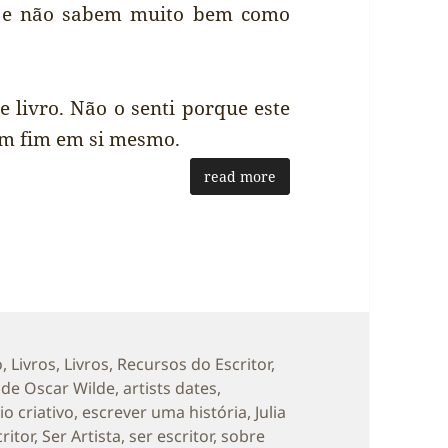
, e não sabem muito bem como
e livro. Não o senti porque este
 um fim em si mesmo.
read more
s
o
,
Livros
,
Livros
,
Recursos do Escritor
,
’ de Oscar Wilde
,
artists dates
,
o criativo
,
escrever uma história
,
Julia
ritor
,
Ser Artista
,
ser escritor
,
sobre