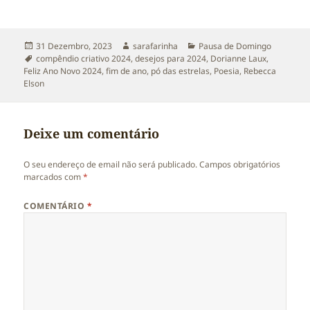
Publicado
Autor
Categorias
31 Dezembro, 2023
sarafarinha
Pausa de Domingo
a
Etiquetas
compêndio criativo 2024
,
desejos para 2024
,
Dorianne Laux
,
Feliz Ano Novo 2024
,
fim de ano
,
pó das estrelas
,
Poesia
,
Rebecca
Elson
Deixe um comentário
O seu endereço de email não será publicado.
Campos obrigatórios
marcados com
*
COMENTÁRIO
*