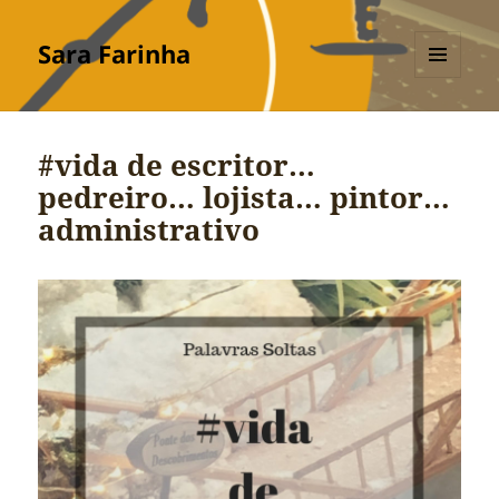
Sara Farinha
MENU
E
WIDGETS
#vida de escritor…
pedreiro… lojista… pintor…
administrativo