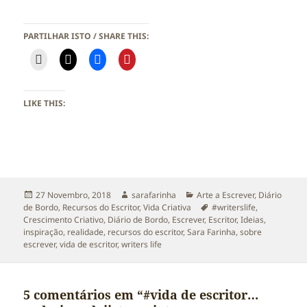
PARTILHAR ISTO / SHARE THIS:
LIKE THIS:
Publicado
Autor
Categorias
27 Novembro, 2018
sarafarinha
Arte a Escrever
,
Diário
a
Etiquetas
de Bordo
,
Recursos do Escritor
,
Vida Criativa
#writerslife
,
Crescimento Criativo
,
Diário de Bordo
,
Escrever
,
Escritor
,
Ideias
,
inspiração
,
realidade
,
recursos do escritor
,
Sara Farinha
,
sobre
escrever
,
vida de escritor
,
writers life
5 comentários em “#vida de escritor…