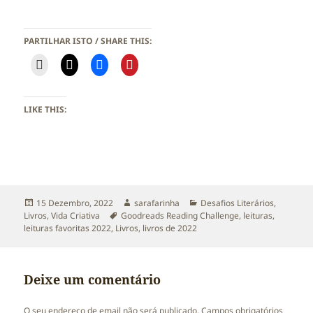
PARTILHAR ISTO / SHARE THIS:
LIKE THIS:
Publicado
Autor
Categorias
15 Dezembro, 2022
sarafarinha
Desafios Literários
,
a
Etiquetas
Livros
,
Vida Criativa
Goodreads Reading Challenge
,
leituras
,
leituras favoritas 2022
,
Livros
,
livros de 2022
Deixe um comentário
O seu endereço de email não será publicado.
Campos obrigatórios