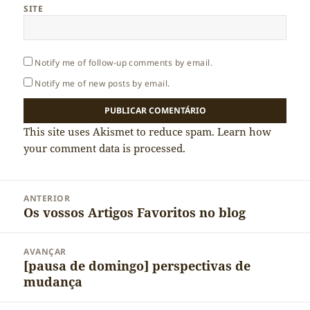
SITE
Notify me of follow-up comments by email.
Notify me of new posts by email.
This site uses Akismet to reduce spam.
Learn how
your comment data is processed.
Navegação
ANTERIOR
de
Os vossos Artigos Favoritos no blog
Artigo
artigos
anterior:
AVANÇAR
[pausa de domingo] perspectivas de
Artigo
mudança
seguinte: