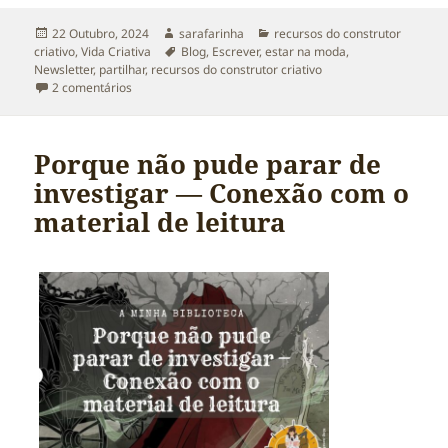
Publicado
Autor
Categorias
22 Outubro, 2024
sarafarinha
recursos do construtor
a
Etiquetas
criativo
,
Vida Criativa
Blog
,
Escrever
,
estar na moda
,
Newsletter
,
partilhar
,
recursos do construtor criativo
em Rejeitar é Redireccionar… e os Escritos
2 comentários
Porque não pude parar de
investigar — Conexão com o
material de leitura