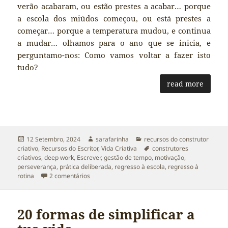
verão acabaram, ou estão prestes a acabar… porque
a escola dos miúdos começou, ou está prestes a
começar… porque a temperatura mudou, e continua
a mudar… olhamos para o ano que se inicia, e
perguntamo-nos: Como vamos voltar a fazer isto
tudo?
read more
Publicado
Autor
Categorias
12 Setembro, 2024
sarafarinha
recursos do construtor
a
Etiquetas
criativo
,
Recursos do Escritor
,
Vida Criativa
construtores
criativos
,
deep work
,
Escrever
,
gestão de tempo
,
motivação
,
perseverança
,
prática deliberada
,
regresso à escola
,
regresso à
em Regressos ao Trabalho Profundo
rotina
2 comentários
20 formas de simplificar a