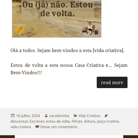
Olá a todos. Sejam bem-vindos a esta [vida criativa].
Estou de volta a esta nossa Casa Criativa e… Sejam
Bem-Vindos!!!
read more
Publicado
Autor
Categorias
Etiquetas
16 Julho, 2024
sarafarinha
Vida Criativa
a
descansar
,
Escrever
,
estou de volta
,
Férias
,
leitura
,
poço criativo
,
sobre Pausa de Verão. Ou (já) não. 
vida criativa
Deixe um comentário