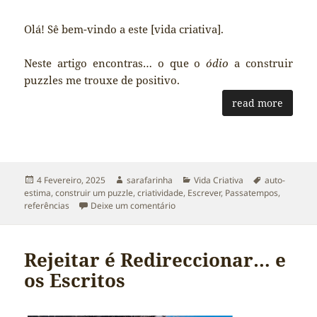
Olá! Sê bem-vindo a este [vida criativa].
Neste artigo encontras… o que o
ódio
a construir
puzzles me trouxe de positivo.
read more
Publicado
Autor
Categorias
Etiquetas
4 Fevereiro, 2025
sarafarinha
Vida Criativa
auto-
a
estima
,
construir um puzzle
,
criatividade
,
Escrever
,
Passatempos
,
sobre Construir um puzzle: Intençõ
referências
Deixe um comentário
Rejeitar é Redireccionar… e
os Escritos