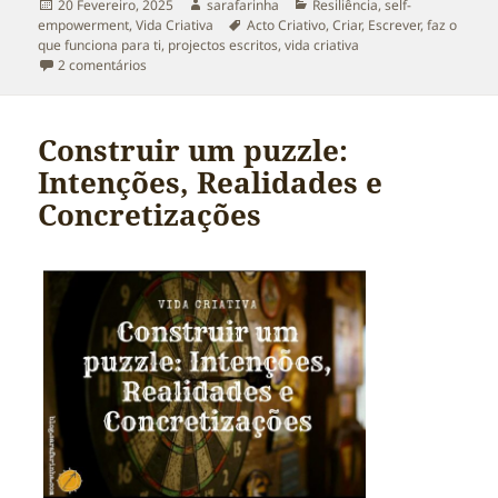
Publicado
Autor
Categorias
20 Fevereiro, 2025
sarafarinha
Resiliência
,
self-
a
Etiquetas
empowerment
,
Vida Criativa
Acto Criativo
,
Criar
,
Escrever
,
faz o
que funciona para ti
,
projectos escritos
,
vida criativa
em Escrever quando é difícil. Criar quando não sei como.
2 comentários
Construir um puzzle:
Intenções, Realidades e
Concretizações