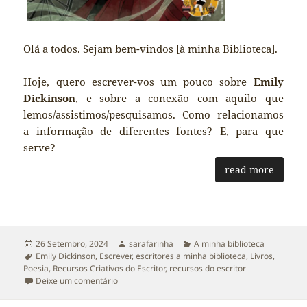
Olá a todos. Sejam bem-vindos [à minha Biblioteca].
Hoje, quero escrever-vos um pouco sobre
Emily
Dickinson
, e sobre a conexão com aquilo que
lemos/assistimos/pesquisamos. Como relacionamos
a informação de diferentes fontes? E, para que
serve?
read more
Publicado
Autor
Categorias
26 Setembro, 2024
sarafarinha
A minha biblioteca
a
Etiquetas
Emily Dickinson
,
Escrever
,
escritores a minha biblioteca
,
Livros
,
Poesia
,
Recursos Criativos do Escritor
,
recursos do escritor
sobre Porque não pude parar de investigar — Con
Deixe um comentário