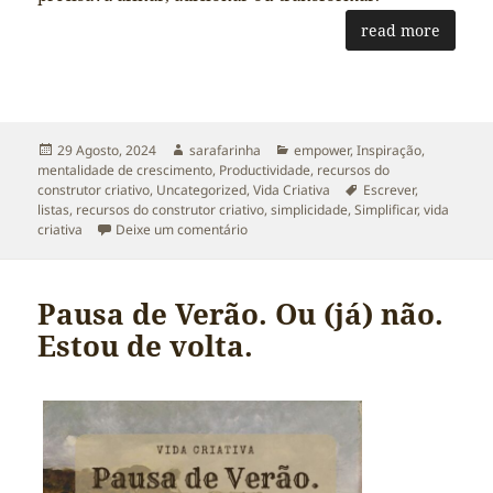
read more
Publicado
Autor
Categorias
29 Agosto, 2024
sarafarinha
empower
,
Inspiração
,
a
mentalidade de crescimento
,
Productividade
,
recursos do
Etiquetas
construtor criativo
,
Uncategorized
,
Vida Criativa
Escrever
,
listas
,
recursos do construtor criativo
,
simplicidade
,
Simplificar
,
vida
sobre 20 formas de simplificar a tua vid
criativa
Deixe um comentário
Pausa de Verão. Ou (já) não.
Estou de volta.