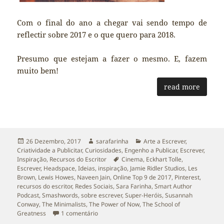
Com o final do ano a chegar vai sendo tempo de
reflectir sobre 2017 e o que quero para 2018.
Presumo que estejam a fazer o mesmo. E, fazem
muito bem!
read more
Publicado
Autor
Categorias
26 Dezembro, 2017
sarafarinha
Arte a Escrever
,
a
Criatividade a Publicitar
,
Curiosidades
,
Engenho a Publicar
,
Escrever
,
Etiquetas
Inspiração
,
Recursos do Escritor
Cinema
,
Eckhart Tolle
,
Escrever
,
Headspace
,
Ideias
,
inspiração
,
Jamie Ridler Studios
,
Les
Brown
,
Lewis Howes
,
Naveen Jain
,
Online Top 9 de 2017
,
Pinterest
,
recursos do escritor
,
Redes Sociais
,
Sara Farinha
,
Smart Author
Podcast
,
Smashwords
,
sobre escrever
,
Super-Heróis
,
Susannah
Conway
,
The Minimalists
,
The Power of Now
,
The School of
em Inspiração: 9 Recursos para o Curioso que
Greatness
1 comentário