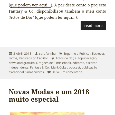
(
que podem ver aqui…
). A par deste conto o projecto
Fantasy & Co. disponibilizou também o meu conto
‘Actos de Dor’ (
que podem ler aqui…
).
read more
Publicado
Autor
Categorias
3 Abril, 2018
sarafarinha
Engenho a Publicar
,
Escrever
,
a
Etiquetas
Livros
,
Recursos do Escritor
Actos de dor
,
autopublicação
,
download gratuito
,
Dragões de Simir
,
ebook
,
editoras
,
escritor
independente
,
Fantasy & Co.
,
Mark Coker
,
podcast
,
publicação
sobre Recursos do Esc
tradicional
,
Smashwords
Deixe um comentário
Novas Modas e um 2018
muito especial