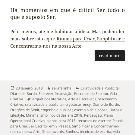
Há momentos em que é difícil Ser tudo o
que é suposto Ser.
Pelo menos, até me habituar à ideia. Mas podem ler
mais sobre isto aqui:
Rituais para Criar, Simplificar e
Concentrarmo-nos na nossa Arte
.
read more
Publicado
Autor
Categorias
23 Janeiro, 2018
sarafarinha
Criatividade a Publicitar
,
a
Diário de Bordo
,
Escrever
,
Inspiração
,
Recursos do Escritor
,
Vida
Etiquetas
Criativa
arquétipos literários
,
Arte a Escrever
,
Crescimento
Criativo
,
criatividade a publicitar
,
cryptocurrency
,
Diário de Bordo
,
Dragões de Simir
,
engenho a publicar
,
exemplo de sinopse
,
Livros e
Lifestyle
,
Minimalismo
,
novidades em 2018
,
Percepção
,
Plano
Operacional Criativo
,
planos para 2018
,
recursos do escritor
,
Rituais
para Criar
,
Ser Escritor em 9 Passos
,
Simplificar e Concentrarmo-
nos na nossa Arte
,
Smashwords
,
Sonhos
,
técnicas de escrita
,
vida