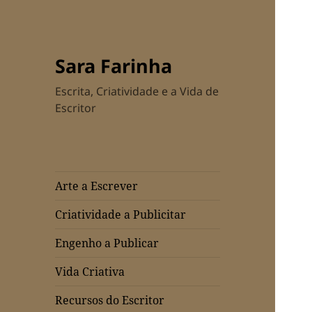
Sara Farinha
Escrita, Criatividade e a Vida de
Escritor
Arte a Escrever
Criatividade a Publicitar
Engenho a Publicar
Vida Criativa
Recursos do Escritor