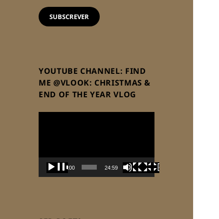
email
SUBSCREVER
YOUTUBE CHANNEL: FIND
ME @VLOOK: CHRISTMAS &
END OF THE YEAR VLOG
Reprodutor
de
vídeo
00:00
24:59