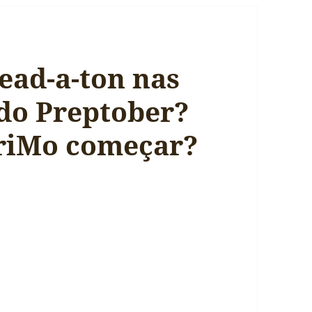
ead-a-ton nas
 do Preptober?
riMo começar?