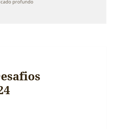
ficado profundo
o — Intencional — de 2025. Sejam Bem-Vindos!
esafios
24