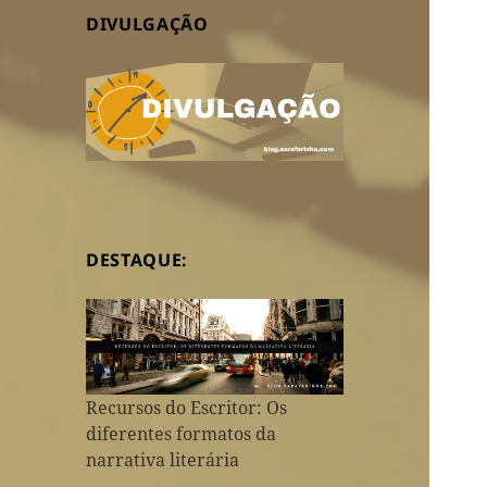
DIVULGAÇÃO
DESTAQUE:
Recursos do Escritor: Os
diferentes formatos da
narrativa literária