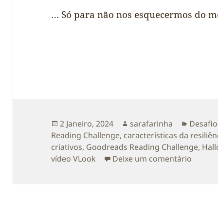
… Só para não nos esquecermos do
Publicado
Autor
Categor
2 Janeiro, 2024
sarafarinha
Desafio
a
Reading Challenge
,
características da resiliên
criativos
,
Goodreads Reading Challenge
,
Hal
sobre 
vídeo VLook
Deixe um comentário