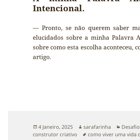
Intencional.
— Pronto, se não querem saber mais
elucidados sobre a minha Palavra A
sobre como esta escolha aconteceu, co
artigo.
Publicado
Autor
Categor
4 Janeiro, 2025
sarafarinha
Desafio
a
Etiquetas
construtor criativo
como viver uma vida c