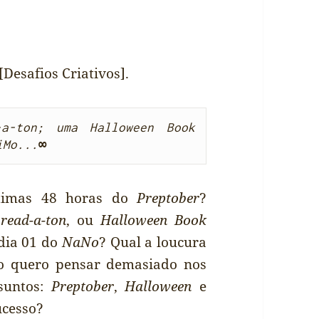
[Desafios Criativos].
a-ton; uma Halloween Book 
iMo...
∞
timas 48 horas do
Preptober
?
o
read-a-ton
, ou
Halloween Book
 dia 01 do
NaNo
? Qual a loucura
o quero pensar demasiado nos
suntos:
Preptober
,
Halloween
e
ucesso?