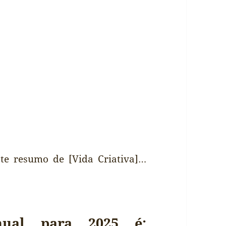
te resumo de [Vida Criativa]…
ual para 2025 é: