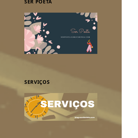
SER POETA
SERVIÇOS