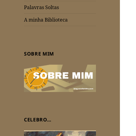
Palavras Soltas
A minha Biblioteca
SOBRE MIM
CELEBRO…