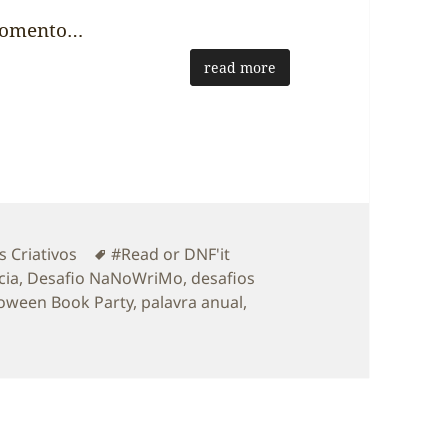
 momento…
read more
ias
Etiquetas
s Criativos
#Read or DNF'it
cia
,
Desafio NaNoWriMo
,
desafios
loween Book Party
,
palavra anual
,
Bem-vindos aos Desafios Criativos para 2024