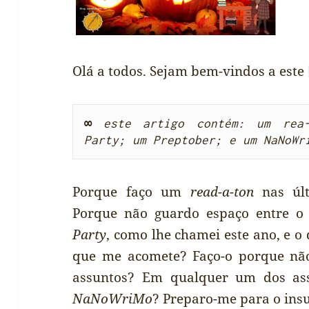
Olá a todos. Sejam bem-vindos a este 
∞
este artigo contém: um rea-
Party; um Preptober; e um NaNoWr
Porque faço um
read-a-ton
nas úl
Porque não guardo espaço entre 
Party
, como lhe chamei este ano, e o
que me acomete? Faço-o porque nã
assuntos? Em qualquer um dos as
NaNoWriMo
? Preparo-me para o ins