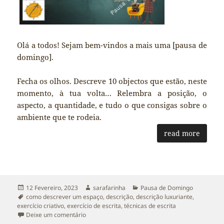
Olá a todos! Sejam bem-vindos a mais uma [pausa de
domingo].
Fecha os olhos. Descreve 10 objectos que estão, neste
momento, à tua volta… Relembra a posição, o
aspecto, a quantidade, e tudo o que consigas sobre o
ambiente que te rodeia.
read more
Publicado
Autor
Categorias
12 Fevereiro, 2023
sarafarinha
Pausa de Domingo
a
Etiquetas
como descrever um espaço
,
descrição
,
descrição luxuriante
,
exercício criativo
,
exercício de escrita
,
técnicas de escrita
sobre Uma Descrição Luxuriante
Deixe um comentário