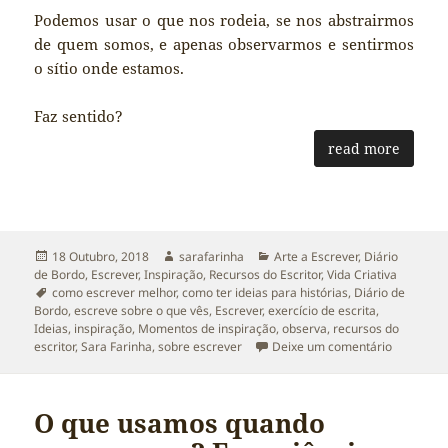
Podemos usar o que nos rodeia, se nos abstrairmos
de quem somos, e apenas observarmos e sentirmos
o sítio onde estamos.
Faz sentido?
read more
Publicado
Autor
Categorias
18 Outubro, 2018
sarafarinha
Arte a Escrever
,
Diário
a
de Bordo
,
Escrever
,
Inspiração
,
Recursos do Escritor
,
Vida Criativa
Etiquetas
como escrever melhor
,
como ter ideias para histórias
,
Diário de
Bordo
,
escreve sobre o que vês
,
Escrever
,
exercício de escrita
,
Ideias
,
inspiração
,
Momentos de inspiração
,
observa
,
recursos do
sobre Ond
escritor
,
Sara Farinha
,
sobre escrever
Deixe um comentário
O que usamos quando